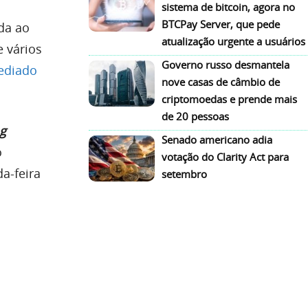
sistema de bitcoin, agora no
BTCPay Server, que pede
da ao
atualização urgente a usuários
e vários
Governo russo desmantela
ediado
nove casas de câmbio de
criptomoedas e prende mais
de 20 pessoas
ng
Senado americano adia
o
votação do Clarity Act para
da-feira
setembro