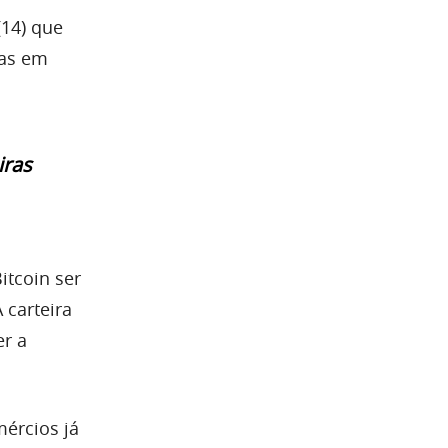
(14) que
tas em
iras
itcoin ser
 carteira
er a
ércios já