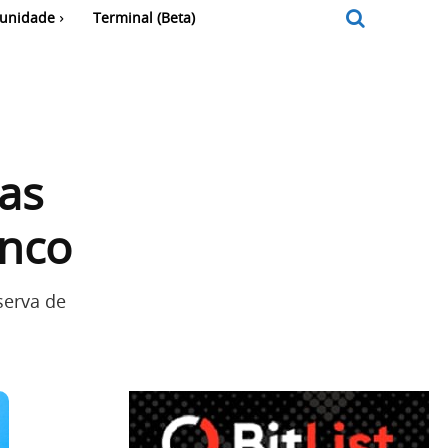
unidade
Terminal (Beta)
ras
anco
serva de