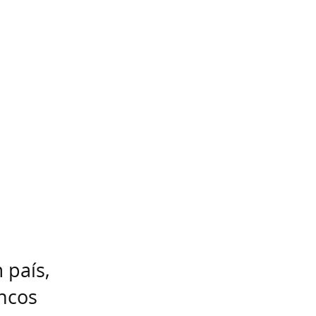
 país,
ncos