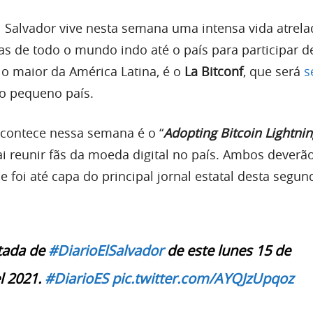
l Salvador vive nesta semana uma intensa vida atrela
as de todo o mundo indo até o país para participar d
 o maior da América Latina, é o
La Bitconf
, que será
s
o pequeno país.
contece nessa semana é o “
Adopting Bitcoin Lightni
vai reunir fãs da moeda digital no país. Ambos deverã
 foi até capa do principal jornal estatal desta segun
rtada de
#DiarioElSalvador
de este lunes 15 de
l 2021.
#DiarioES
pic.twitter.com/AYQJzUpqoz