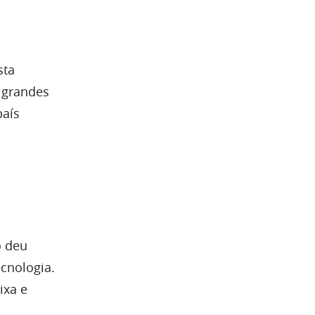
sta
e grandes
país
o deu
ecnologia.
ixa e