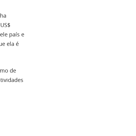
nha
 US$
ele país e
ue ela é
smo de
atividades