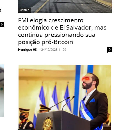
ó
Bitcoin
FMI elogia crescimento
0
econômico de El Salvador, mas
continua pressionando sua
posição pró-Bitcoin
Henrique HK
-
24/12/2025 11:29
0