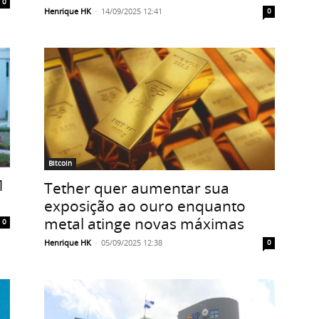
0
Henrique HK
-
14/09/2025 12:41
0
Bitcoin
1
Tether quer aumentar sua
exposição ao ouro enquanto
metal atinge novas máximas
0
Henrique HK
-
05/09/2025 12:38
0