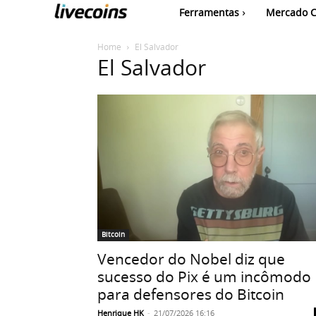
Ferramentas
Mercado C
Home
El Salvador
El Salvador
Bitcoin
Vencedor do Nobel diz que
sucesso do Pix é um incômodo
para defensores do Bitcoin
Henrique HK
-
21/07/2026 16:16