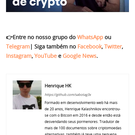
👉Entre no nosso grupo do
WhatsApp
ou
Telegram
|
Siga também no
Facebook
,
Twitter
,
Instagram
,
YouTube
e
Google News
.
Henrique HK
https://github.com/sabotag3x
Formado em desenvolvimento web há mais
de 20 anos, Henrique Kalashnikov encontrou-
se com o Bitcoin em 2016 e desde então está
desvendando seus pormenores. Tradutor de
mais de 100 documentos sobre criptomoedas
alternativas, também já teve uma pequena