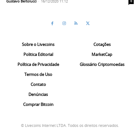
Gustavo Bertolucci
-
16/12/2020 11:12
0
Sobre o Livecoins
Cotações
Politica Editorial
MarketCap
Política de Privacidade
Glossário Criptomoedas
Termos de Uso
Contato
Denúncias
Comprar Bitcoin
© Livecoins Internet LTDA. Todos os direitos reservados.