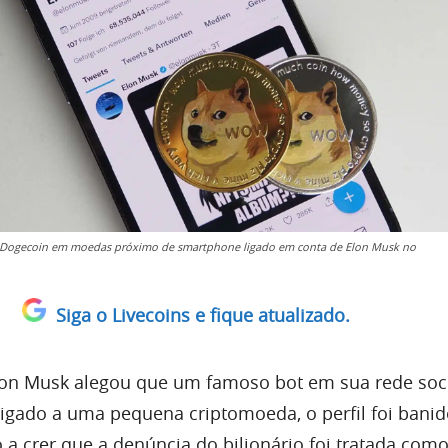
 Dogecoin em moedas próximo de smartphone ligado em conta de Elon Musk no
Siga o Livecoins e fique atualizado.
lon Musk alegou que um famoso bot em sua rede soci
Ligado a uma pequena criptomoeda, o perfil foi bani
 a crer que a denúncia do bilionário foi tratada como