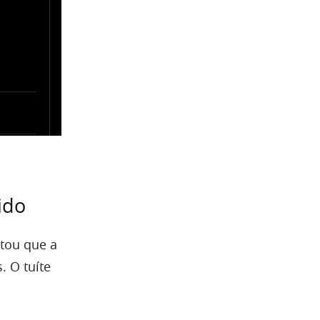
ido
otou que a
. O tuíte