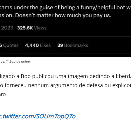
perfil Bob de golpe.
 ligado a Bob publicou uma imagem pedindo a liber
não forneceu nenhum argumento de defesa ou explico
to.
c.twitter.com/SOUm7opQ7o