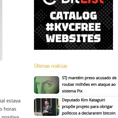
Últimas notícias
STJ mantém preso acusado de
roubar milhões em ataque ao
sistema Pix
Deputado Kim Kataguiri
al estava
propõe projeto para obrigar
do horas
políticos a declararem bitcoin
 positiva