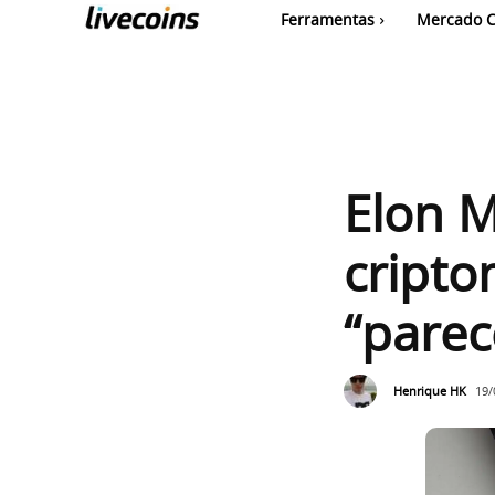
Ferramentas
Mercado C
Elon 
cripto
“parec
Henrique HK
19/