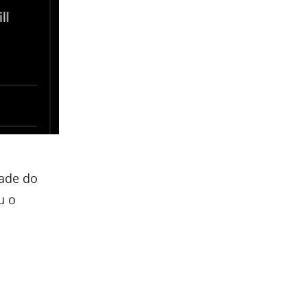
dade do
u o