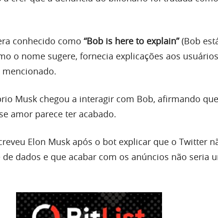
era conhecido como
“Bob is here to explain”
(Bob est
como o nome sugere, fornecia explicações aos usuário
o mencionado.
prio Musk chegou a interagir com Bob, afirmando qu
sse amor parece ter acabado.
screveu Elon Musk após o bot explicar que o Twitter n
 de dados e que acabar com os anúncios não seria 