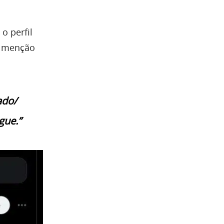
o perfil
a menção
ado/
gue.”