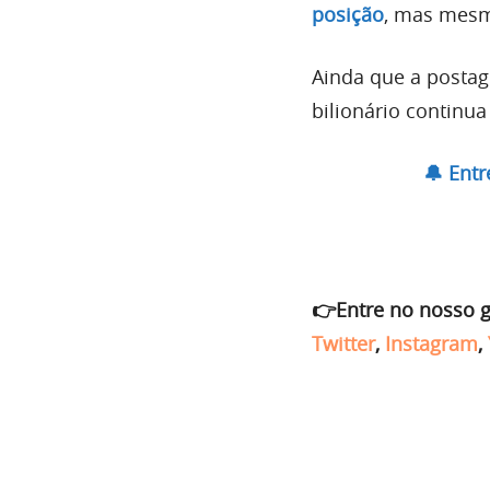
posição
, mas mesm
Ainda que a posta
bilionário continua
🔔 Ent
👉Entre no nosso 
Twitter
,
Instagram
,