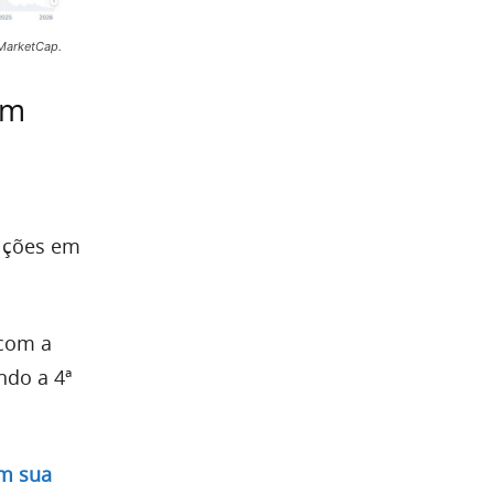
MarketCap.
em
ições em
 com a
endo a 4ª
em sua