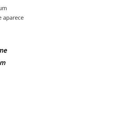
 um
e aparece
 me
em