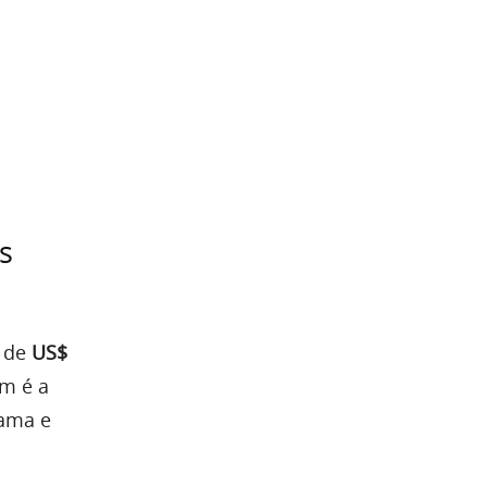
s
 de
US$
ém é a
bama e