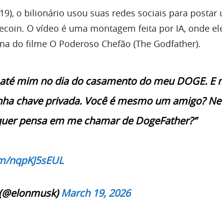
(19), o bilionário usou suas redes sociais para postar
oin. O vídeo é uma montagem feita por IA, onde el
a do filme O Poderoso Chefão (The Godfather).
 até mim no dia do casamento do meu DOGE. E
nha chave privada. Você é mesmo um amigo? N
quer pensa em me chamar de DogeFather?”
om/nqpKJ5sEUL
 (@elonmusk)
March 19, 2026