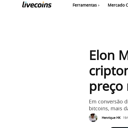
Ferramentas
Mercado C
Elon 
cript
preço 
Em conversão di
bitcoins, mais 
Henrique HK
19/