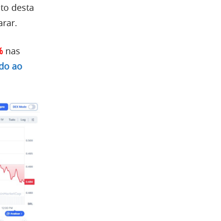
o desta
arar.
%
nas
do ao