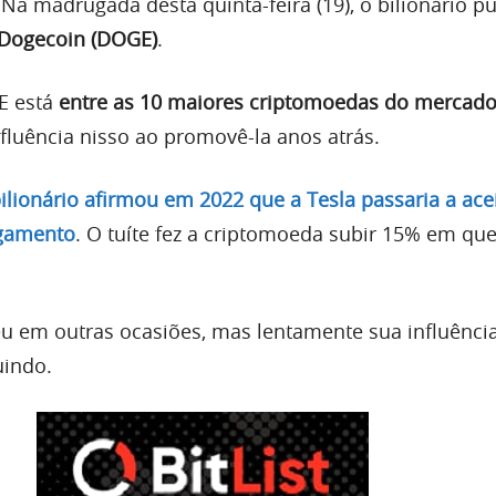
 Na madrugada desta quinta-feira (19), o bilionário p
Dogecoin (DOGE)
.
E está
entre as 10 maiores criptomoedas do mercad
fluência nisso ao promovê-la anos atrás.
bilionário afirmou em 2022 que a Tesla passaria a ac
gamento
. O tuíte fez a criptomoeda subir 15% em qu
 em outras ocasiões, mas lentamente sua influência
uindo.