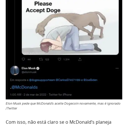
Elon Musk pede que McDonald’s aceite Dogecoin novamente, mas é ignorado
/Twitter
Com isso, não está claro se o McDonald’s planeja