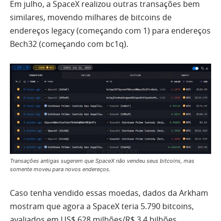
Em julho, a SpaceX realizou outras transações bem
similares, movendo milhares de bitcoins de
endereços legacy (começando com 1) para endereços
Bech32 (começando com bc1q).
Transações antigas sugerem que SpaceX não vendeu seus bitcoins, mas
somente moveu para novos endereços.
Caso tenha vendido essas moedas, dados da Arkham
mostram que agora a SpaceX teria 5.790 bitcoins,
avaliados em US$ 628 milhões/R$ 3,4 bilhões.