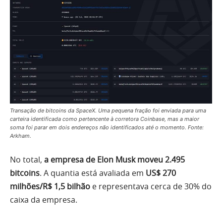
Transação de bitcoins da SpaceX. Uma pequena fração foi enviada para uma
carteira identificada como pertencente à corretora Coinbase, mas a maior
soma foi parar em dois endereços não identificados até o momento. Fonte:
Arkham.
No total,
a empresa de Elon Musk moveu 2.495
bitcoins
. A quantia está avaliada em
US$ 270
milhões/R$ 1,5 bilhão
e representava cerca de 30% do
caixa da empresa.