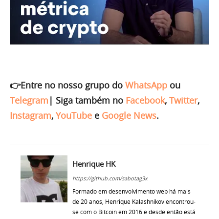
👉Entre no nosso grupo do
WhatsApp
ou
Telegram
|
Siga também no
Facebook
,
Twitter
,
Instagram
,
YouTube
e
Google News
.
Henrique HK
https://github.com/sabotag3x
Formado em desenvolvimento web há mais
de 20 anos, Henrique Kalashnikov encontrou-
se com o Bitcoin em 2016 e desde então está