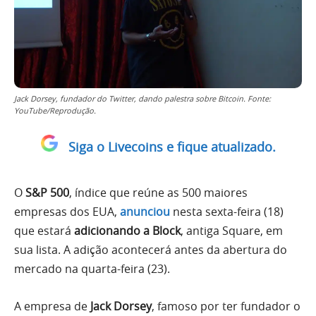
Jack Dorsey, fundador do Twitter, dando palestra sobre Bitcoin. Fonte:
YouTube/Reprodução.
Siga o Livecoins e fique atualizado.
O
S&P 500
, índice que reúne as 500 maiores
empresas dos EUA,
anunciou
nesta sexta-feira (18)
que estará
adicionando a Block
, antiga Square, em
sua lista. A adição acontecerá antes da abertura do
mercado na quarta-feira (23).
A empresa de
Jack Dorsey
, famoso por ter fundador o