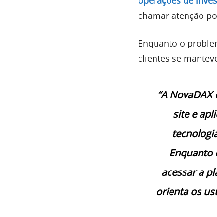
operações de invest
chamar atenção por
Enquanto o problem
clientes se mantev
“A NovaDAX e
site e apl
tecnologi
Enquanto e
acessar a p
orienta os usu