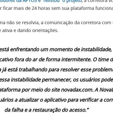
idores da APTOS e “relistou” o projeto
, a corretora v
 ficar mais de 24 horas sem sua plataforma funciona
a não se resolvia, a comunicação da corretora com
e ativa e dando orientações.
stá enfrentando um momento de instabilidade
icativo fora do ar de forma intermitente. O time 
a já está trabalhando para resolver esse problem
ssa instabilidade permanecer, os usuários pod
lataforma por meio do site novadax.com. A Nov
ários a atualizar o aplicativo para verificar a cor
da falha e a restauração do acesso.”