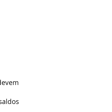
 devem
saldos