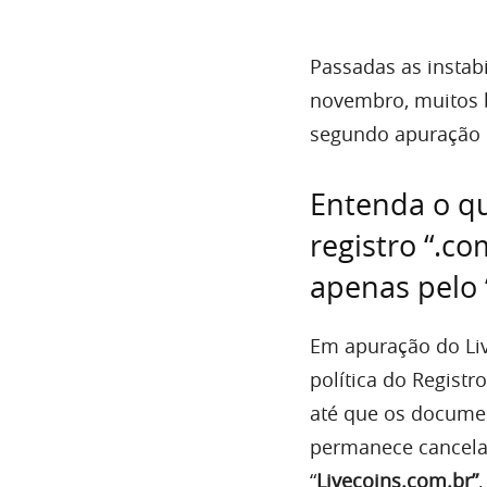
Passadas as instab
novembro, muitos 
segundo apuração d
Entenda o q
registro “.c
apenas pelo 
Em apuração do Li
política do Regist
até que os documen
permanece cancelad
“
Livecoins.com.br”