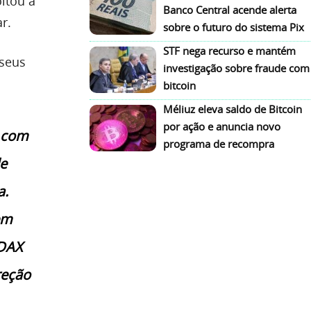
oltou a
Banco Central acende alerta
r.
sobre o futuro do sistema Pix
STF nega recurso e mantém
 seus
investigação sobre fraude com
bitcoin
Méliuz eleva saldo de Bitcoin
por ação e anuncia novo
, com
programa de recompra
de
a.
em
aDAX
reção