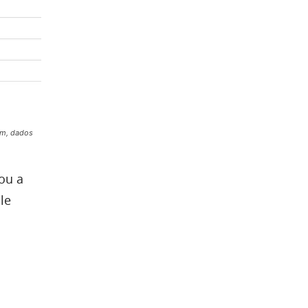
em, dados
ou a
le