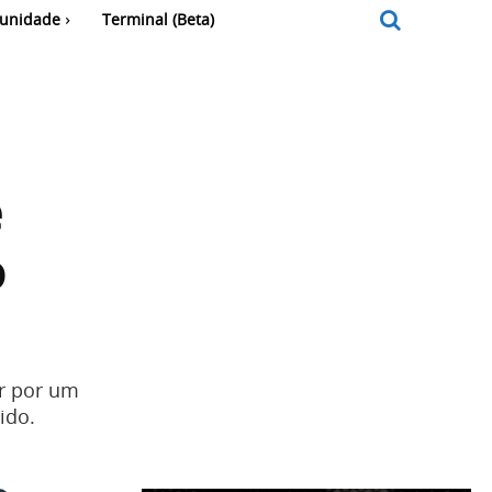
unidade
Terminal (Beta)
e
o
r por um
ido.