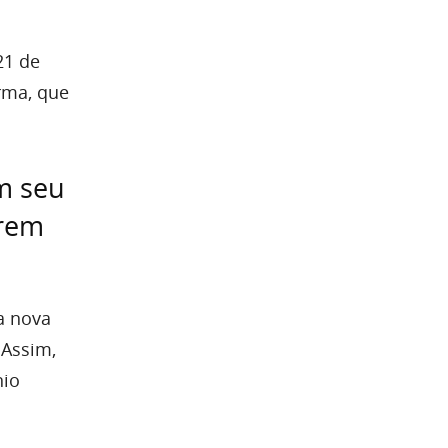
21 de
rma, que
m seu
arem
a nova
 Assim,
nio