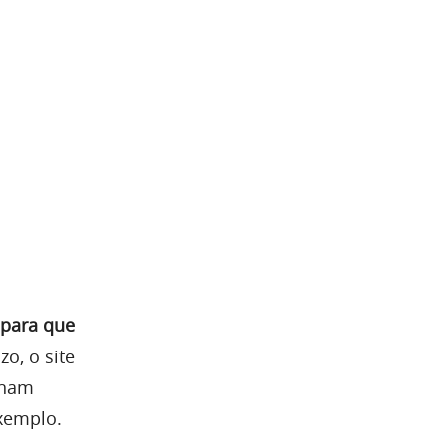
 para que
zo, o site
onam
xemplo.