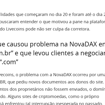
ilidades que começaram no dia 20 e foram até o dia 
buscaram entender o que motivou a pane na platafo
o Livecoins pode não ser culpa da corretora.
ue causou problema na NovaDAX e
om.br” e que levou clientes a negoci
“.com”
vecoins, o problema com a NovaDAX ocorreu por um
roBR, que pediu novos documentos aos donos do site.
tos dos proprietários não fossem enviados, o domí
o. Alguns sites de criptomoedas, como o próprio
, já enfrentou tal interrupção inesperada no passado.