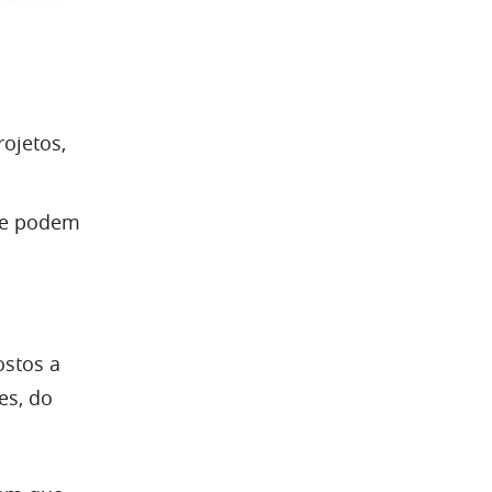
ojetos,
que podem
ostos a
es, do