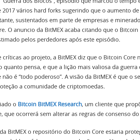
 “Guerra dos Blocos”, episódio que marcou o tempo
 2017 vários hard forks sugerindo que o aumento de
rtante, sustentados em parte de empresas e minerad
ore. O anuncio da BitMEX acaba citando que o Bitcoin
stimado pelos perdedores após este episódio.
críticas ao projeto, a BitMEX diz que o Bitcoin Core 
o quanto pensa, e que a lição mais valiosa da guerra
e não é “todo poderoso”. A visão da BitMEX é que o s
proteção a comunidade de criptomoedas.
ciado o
Bitcoin BitMEX Research
, um cliente que pro
e, que ocorrerá sem alterar as regras de consenso do 
da BitMEX o repositório do Bitcoin Core estaria prot