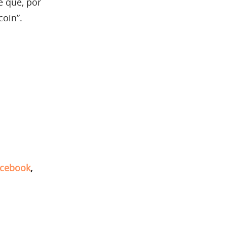
é que, por
coin”.
cebook
,