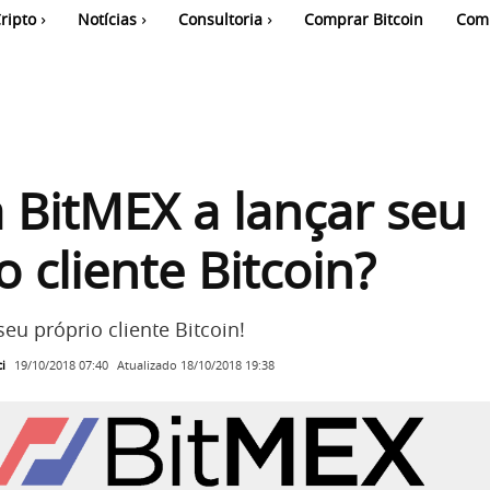
ripto
Notícias
Consultoria
Comprar Bitcoin
Com
a BitMEX a lançar seu
o cliente Bitcoin?
eu próprio cliente Bitcoin!
i
Atualizado
18/10/2018 19:38
19/10/2018 07:40