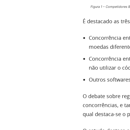
Figura 1 – Competidores B
É destacado as trê
Concorrência ent
moedas diferent
Concorrência en
não utilizar o c
Outros softwares
O debate sobre reg
concorrências, e t
qual destaca-se o 