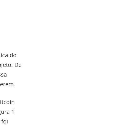
ica do
ojeto. De
ssa
rerem.
itcoin
gura 1
foi