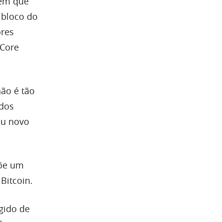
 em que
 bloco do
ores
 Core
não é tão
 dos
eu novo
põe um
Bitcoin.
egido de