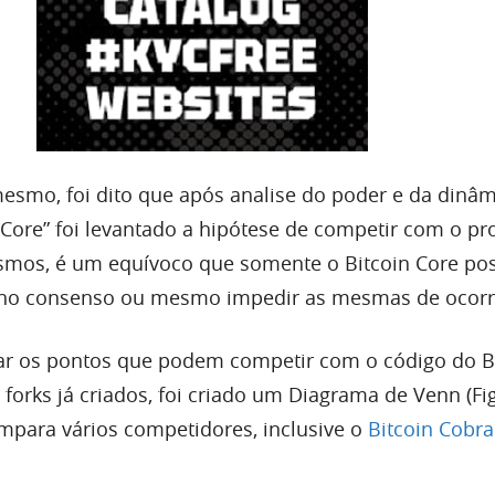
smo, foi dito que após analise do poder e da dinâm
 Core” foi levantado a hipótese de competir com o pr
mos, é um equívoco que somente o Bitcoin Core po
es no consenso ou mesmo impedir as mesmas de ocor
ar os pontos que podem competir com o código do B
forks já criados, foi criado um Diagrama de Venn (Fi
ompara vários competidores, inclusive o
Bitcoin Cobra