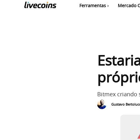
Ferramentas
Mercado C
Estari
própri
Bitmex criando s
Gustavo Bertolucc