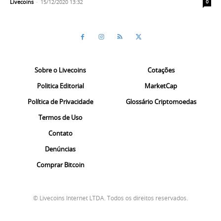
Livecoins
-
15/12/2020 13:32
0
Sobre o Livecoins
Cotações
Politica Editorial
MarketCap
Política de Privacidade
Glossário Criptomoedas
Termos de Uso
Contato
Denúncias
Comprar Bitcoin
© Livecoins Internet LTDA. Todos os direitos reservados.