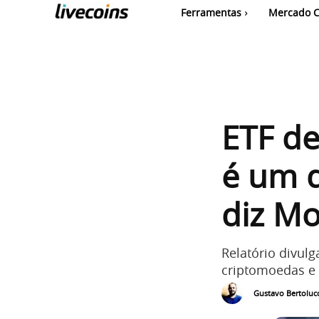
Ferramentas
Mercado C
ETF de
é um d
diz Mo
Relatório divul
criptomoedas e 
Gustavo Bertolucc