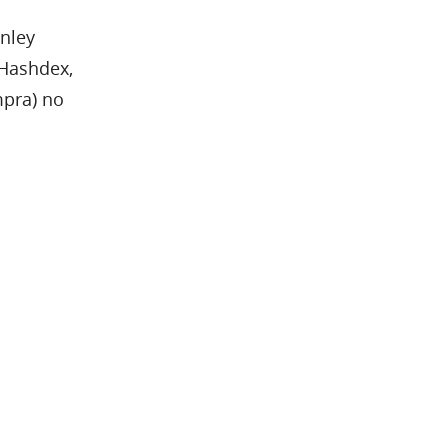
nley
 Hashdex,
mpra) no