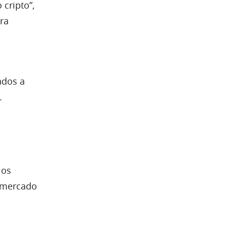
cripto”,
ra
ados a
.
 os
o mercado