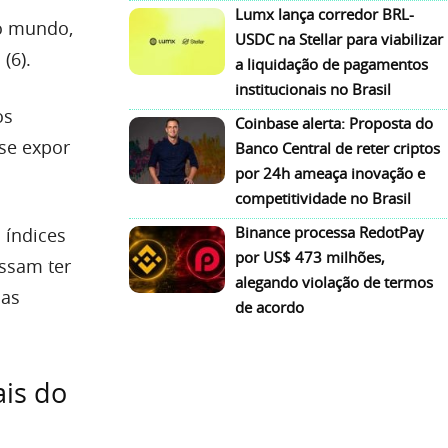
Lumx lança corredor BRL-
do mundo,
USDC na Stellar para viabilizar
(6).
a liquidação de pagamentos
institucionais no Brasil
os
Coinbase alerta: Proposta do
 se expor
Banco Central de reter criptos
por 24h ameaça inovação e
competitividade no Brasil
Binance processa RedotPay
 índices
por US$ 473 milhões,
ssam ter
alegando violação de termos
 as
de acordo
ais do