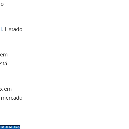
no
l
. Listado
a em
stá
ex em
o mercado