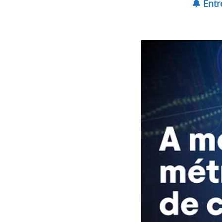
🔔 Ent