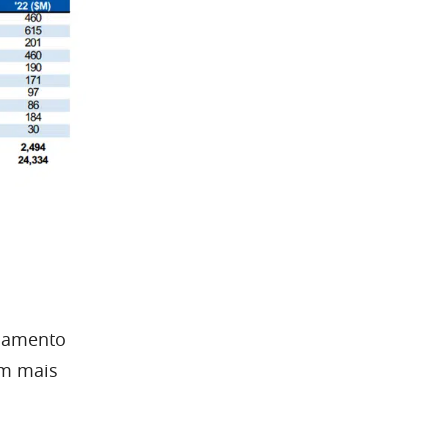
nçamento
em mais