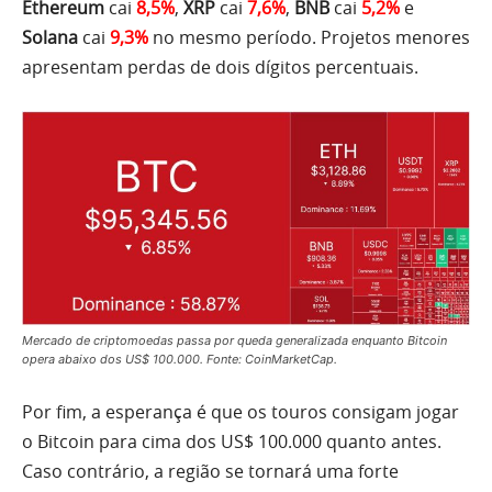
Ethereum
cai
8,5%
,
XRP
cai
7,6%
,
BNB
cai
5,2%
e
Solana
cai
9,3%
no mesmo período. Projetos menores
apresentam perdas de dois dígitos percentuais.
Mercado de criptomoedas passa por queda generalizada enquanto Bitcoin
opera abaixo dos US$ 100.000. Fonte: CoinMarketCap.
Por fim, a esperança é que os touros consigam jogar
o Bitcoin para cima dos US$ 100.000 quanto antes.
Caso contrário, a região se tornará uma forte