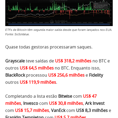
ETFs de Bitcoin têm segunda maior saída desde que foram lançados nos EUA.
Fonte: SoSoValue.
Quase todas gestoras processaram saques.
Grayscale
teve saídas de
US$ 318,2 milhões
no BTC e
outros
US$ 64,5 milhões
no BTC. Enquanto isso,
BlackRock
processou
US$ 256,6 milhões
e
Fidelity
outros
US$ 119,9 milhões
.
Completando a lista estão
Bitwise
com
US$ 47
milhões
,
Invesco
com
US$ 30,8 milhões
,
Ark Invest
com
US$ 15,7 milhões
,
VanEck
com
US$ 8,3 milhões
e
Franklin Templeton
com
US$ 5,7 milhões
.