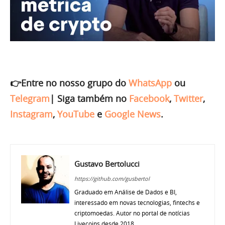
👉Entre no nosso grupo do
WhatsApp
ou
Telegram
|
Siga também no
Facebook
,
Twitter
,
Instagram
,
YouTube
e
Google News
.
Gustavo Bertolucci
https://github.com/gusbertol
Graduado em Análise de Dados e BI,
interessado em novas tecnologias, fintechs e
criptomoedas. Autor no portal de notícias
Livecoins desde 2018.