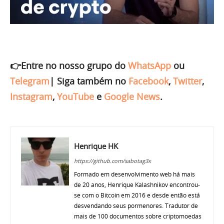
👉Entre no nosso grupo do
WhatsApp
ou
Telegram
|
Siga também no
Facebook
,
Twitter
,
Instagram
,
YouTube
e
Google News
.
Henrique HK
https://github.com/sabotag3x
Formado em desenvolvimento web há mais
de 20 anos, Henrique Kalashnikov encontrou-
se com o Bitcoin em 2016 e desde então está
desvendando seus pormenores. Tradutor de
mais de 100 documentos sobre criptomoedas