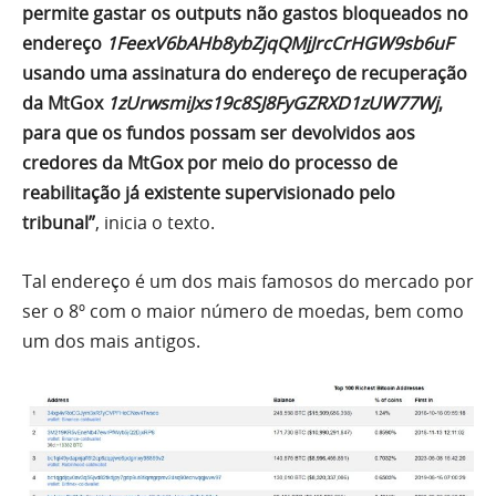
permite gastar os outputs não gastos bloqueados no
endereço
1FeexV6bAHb8ybZjqQMjJrcCrHGW9sb6uF
usando uma assinatura do endereço de recuperação
da MtGox
1zUrwsmiJxs19c8SJ8FyGZRXD1zUW77Wj
,
para que os fundos possam ser devolvidos aos
credores da MtGox por meio do processo de
reabilitação já existente supervisionado pelo
tribunal”
, inicia o texto.
Tal endereço é um dos mais famosos do mercado por
ser o 8º com o maior número de moedas, bem como
um dos mais antigos.