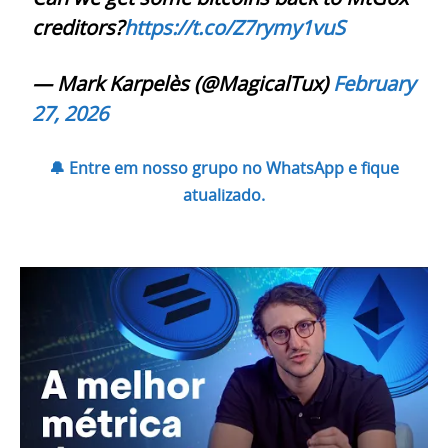
creditors?
https://t.co/Z7rymy1vuS
— Mark Karpelès (@MagicalTux)
February
27, 2026
🔔 Entre em nosso grupo no WhatsApp e fique
atualizado.