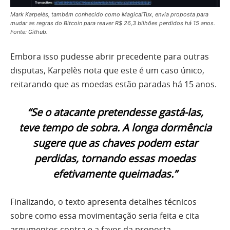
Mark Karpelès, também conhecido como MagicalTux, envia proposta para
mudar as regras do Bitcoin para reaver R$ 26,3 bilhões perdidos há 15 anos.
Fonte: Github.
Embora isso pudesse abrir precedente para outras
disputas, Karpelès nota que este é um caso único,
reitarando que as moedas estão paradas há 15 anos.
“Se o atacante pretendesse gastá-las,
teve tempo de sobra. A longa dormência
sugere que as chaves podem estar
perdidas, tornando essas moedas
efetivamente queimadas.”
Finalizando, o texto apresenta detalhes técnicos
sobre como essa movimentação seria feita e cita
argumentos contra e a favor da proposta.