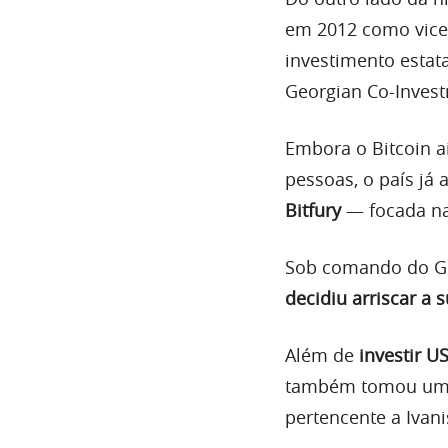
em 2012 como vice-
investimento estat
Georgian Co-Inves
Embora o Bitcoin a
pessoas, o país já
Bitfury
— focada na
Sob comando do GCF
decidiu arriscar a 
Além de
investir U
também tomou u
pertencente a Ivani