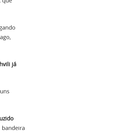
, que
egando
ago,
vili já
guns
uzido
 bandeira