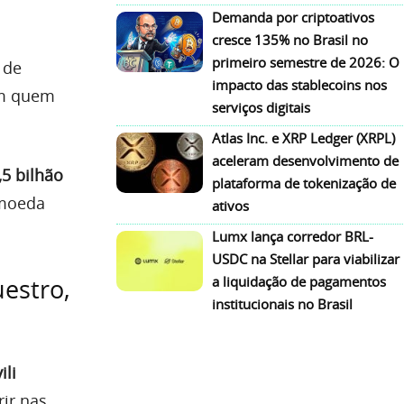
Demanda por criptoativos
cresce 135% no Brasil no
primeiro semestre de 2026: O
 de
impacto das stablecoins nos
om quem
serviços digitais
Atlas Inc. e XRP Ledger (XRPL)
aceleram desenvolvimento de
,5 bilhão
plataforma de tokenização de
omoeda
ativos
Lumx lança corredor BRL-
USDC na Stellar para viabilizar
a liquidação de pagamentos
estro,
institucionais no Brasil
ili
ir nas