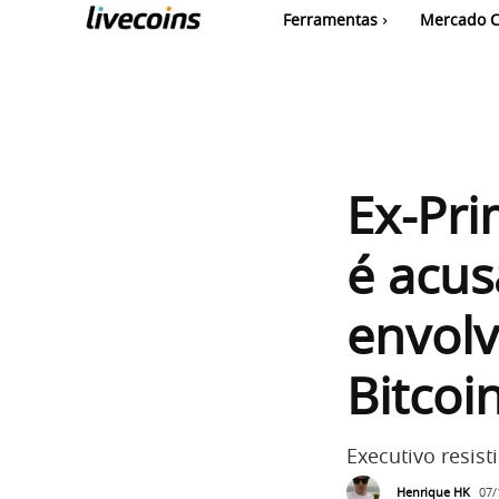
Ferramentas
Mercado C
Ex-Pri
é acus
envolv
Bitcoi
Executivo resis
Henrique HK
07/