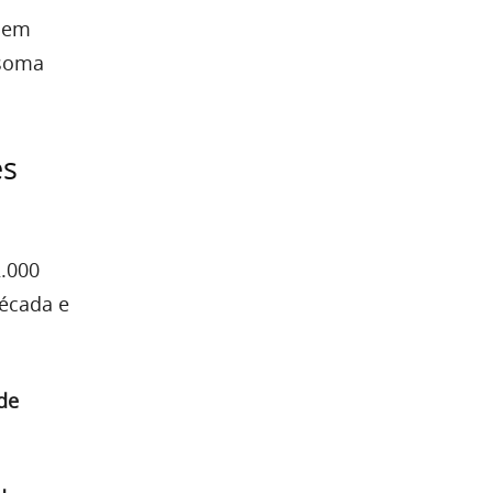
s em
 soma
es
2.000
década e
de