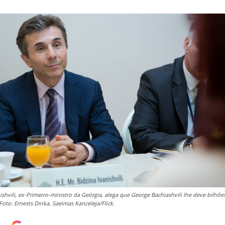
ishvili, ex-Primeiro-ministro da Geórgia, alega que George Bachiashvili lhe deve bilhõe
Foto: Ernests Dinka, Saeimas Kanceleja/Flick.