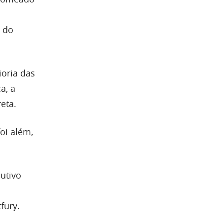
O do
oria das
a, a
eta.
oi além,
utivo
fury.