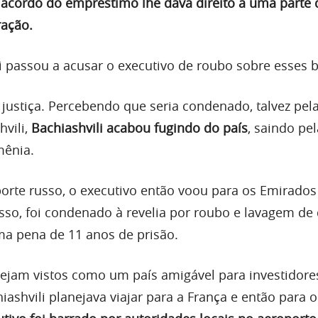
 acordo do empréstimo lhe dava direito a uma parte 
ração.
li passou a acusar o executivo de roubo sobre esses b
 justiça. Percebendo que seria condenado, talvez pel
hvili,
Bachiashvili acabou fugindo do país
, saindo pel
mênia.
rte russo, o executivo então voou para os Emirados
sso, foi condenado à revelia por roubo e lavagem de 
a pena de 11 anos de prisão.
ejam vistos como um país amigável para investidore
ashvili planejava viajar para a França e então para 