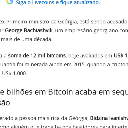
Siga o Livecoins e fique atualizado.
 ex-Primeiro-ministro da Geórgia, está sendo acusado
ar
George Bachiashvili
, um empresário georgiano c
á mais de uma década.
ia a
soma de 12 mil bitcoins
, hoje avaliados em
US$ 1
A quantia foi minerada ainda em 2015, quando a cript
 US$ 1.000.
e bilhões em Bitcoin acaba em sequ
são
erado a pessoa mais rica da Geórgia,
Bidzina Ivanishv
mo alguém que trabalha nos bastidores para interfer