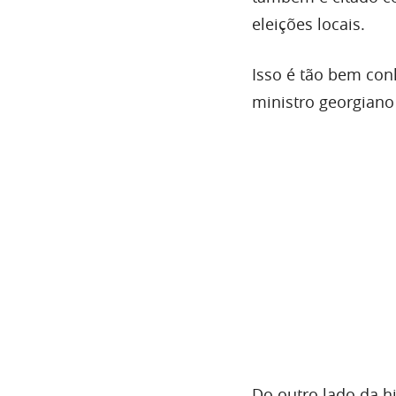
eleições locais.
Isso é tão bem co
ministro georgian
Do outro lado da h