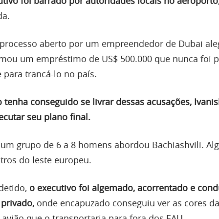
utivo foi barrado por autoridades locais no aeroporto
da.
 processo aberto por um empreendedor de Dubai al
tomou um empréstimo de US$ 500.000 que nunca foi p
 para trancá-lo no país.
tenha conseguido se livrar dessas acusações, Ivanish
ecutar seu plano final.
 um grupo de 6 a 8 homens abordou Bachiashvili. Al
tros do leste europeu.
detido,
o executivo foi algemado, acorrentado e cond
privado,
onde encapuzado conseguiu ver as cores da
avião que o transportaria para fora dos EAU.