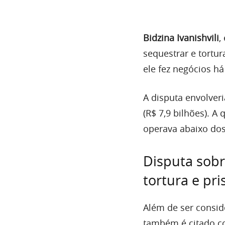
Bidzina Ivanishvili
,
sequestrar e tortur
ele fez negócios h
A disputa envolver
(R$ 7,9 bilhões). 
operava abaixo dos
Disputa sobr
tortura e pri
Além de ser consid
também é citado co