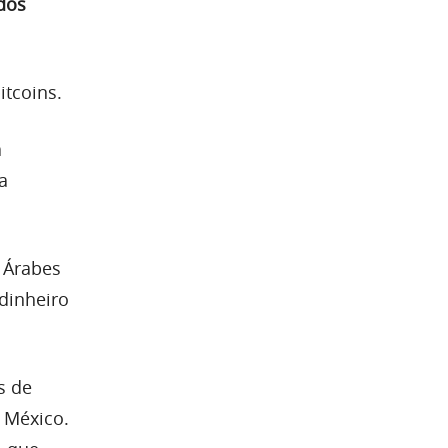
dos
itcoins.
a
a
 Árabes
dinheiro
s de
o México.