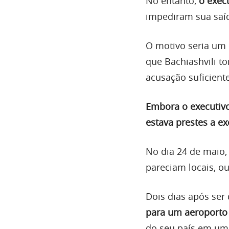
No entanto,
o exec
impediram sua saí
O motivo seria um
que Bachiashvili 
acusação suficiente
Embora o executivo 
estava prestes a ex
No dia 24 de maio,
pareciam locais, ou
Dois dias após ser 
para um aeroporto 
do seu país em um 