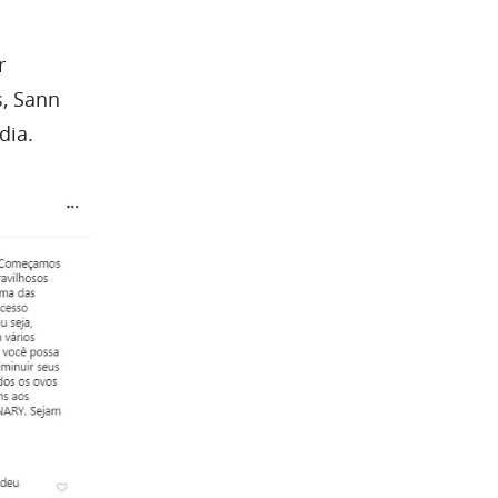
r
s, Sann
dia.