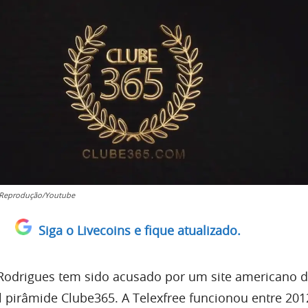
- Reprodução/Youtube
Siga o Livecoins e fique atualizado.
 Rodrigues tem sido acusado por um site americano d
l pirâmide Clube365. A Telexfree funcionou entre 201