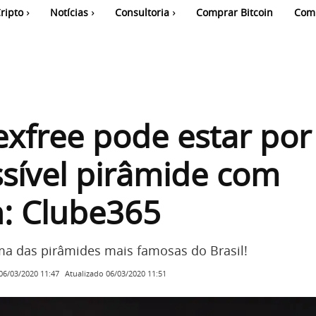
ripto
Notícias
Consultoria
Comprar Bitcoin
Com
exfree pode estar por
sível pirâmide com
n: Clube365
ma das pirâmides mais famosas do Brasil!
Atualizado
06/03/2020 11:51
06/03/2020 11:47