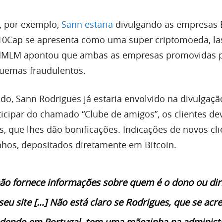
, por exemplo,
Sann estaria
divulgando as empresas B
10Cap se apresenta como uma super criptomoeda, la
ndMLM apontou que ambas as empresas promovidas p
quemas fraudulentos.
udo, Sann Rodrigues já estaria envolvido na divulgaçã
ticipar do chamado “Clube de amigos”, os clientes d
, que lhes dão bonificações. Indicações de novos cli
os, depositados diretamente em Bitcoin.
o fornece informações sobre quem é o dono ou dir
u site […] Não está claro se Rodrigues, que se acre
ndendo em Portugal, tem uma mãozinha na administ