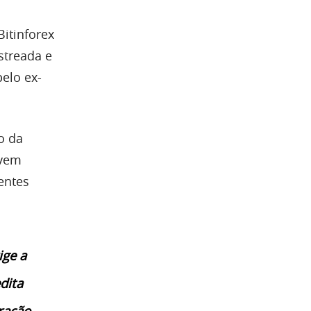
itinforex
streada e
elo ex-
o da
evem
entes
ige a
dita
ração