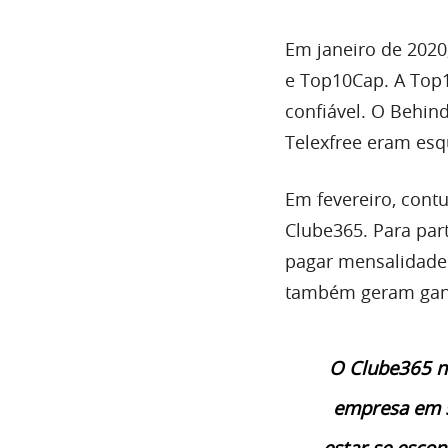
Em janeiro de 2020
e Top10Cap. A Top
confiável. O Behi
Telexfree eram es
Em fevereiro, cont
Clube365. Para par
pagar mensalidades
também geram ganh
O Clube365 nã
empresa em se
estar se esco