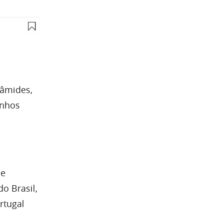
râmides,
anhos
de
o Brasil,
rtugal