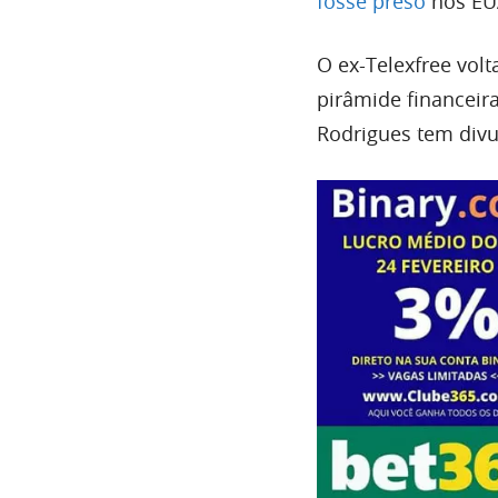
fosse preso
nos EUA
O ex-Telexfree vol
pirâmide financeir
Rodrigues tem divu