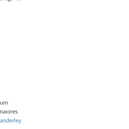
e um
maiores
anderley