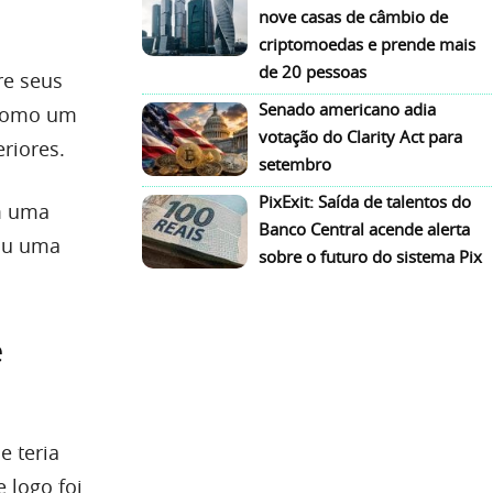
nove casas de câmbio de
criptomoedas e prende mais
de 20 pessoas
re seus
Senado americano adia
 como um
votação do Clarity Act para
eriores.
setembro
PixExit: Saída de talentos do
m uma
Banco Central acende alerta
iou uma
sobre o futuro do sistema Pix
e
 teria
 logo foi