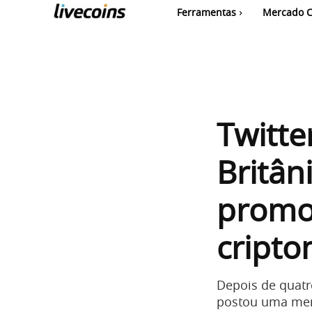
Ferramentas
Mercado C
Twitte
Britân
promo
cript
Depois de quatro
postou uma men