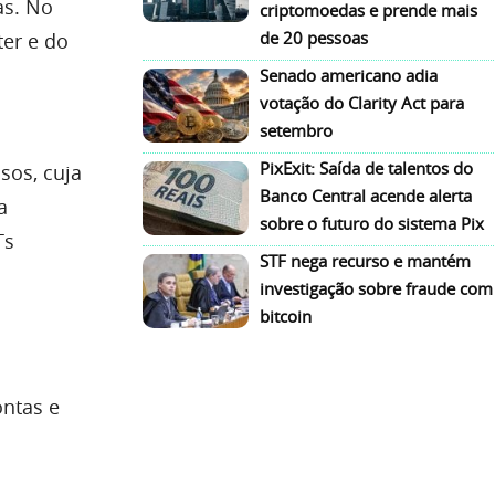
as. No
criptomoedas e prende mais
de 20 pessoas
ter e do
Senado americano adia
votação do Clarity Act para
setembro
PixExit: Saída de talentos do
sos, cuja
Banco Central acende alerta
a
sobre o futuro do sistema Pix
Ts
STF nega recurso e mantém
investigação sobre fraude com
bitcoin
ontas e