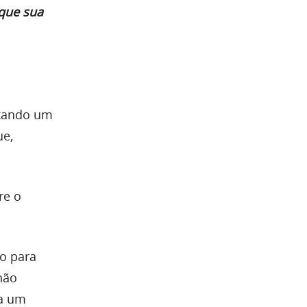
 que sua
ixando um
ue,
re o
o para
não
ra um