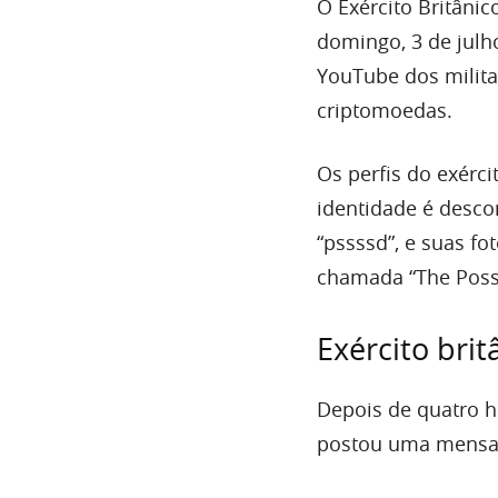
O Exército Britânic
domingo, 3 de julh
YouTube dos milit
criptomoedas.
Os perfis do exérc
identidade é desco
“pssssd”, e suas fo
chamada “The Poss
Exército bri
Depois de quatro ho
postou uma mensag