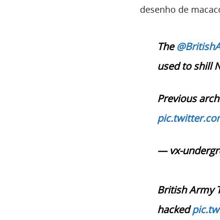
desenho de macac
The
@British
used to shill 
Previous archi
pic.twitter.c
— vx-underg
British Army 
hacked
pic.t