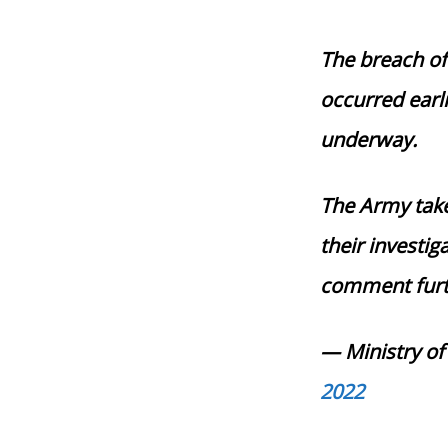
The breach of
occurred earl
underway.
The Army take
their investig
comment furt
— Ministry o
2022