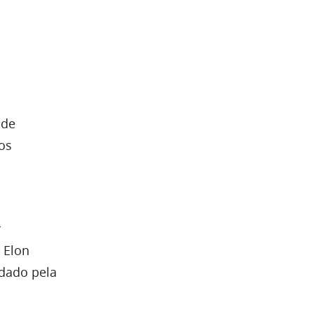
 de
os
r
 Elon
edado pela