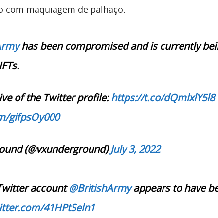
o com maquiagem de palhaço.
Army
has been compromised and is currently bei
NFTs.
ve of the Twitter profile:
https://t.co/dQmlxlY5l8
om/gifpsOy000
round (@vxunderground)
July 3, 2022
Twitter account
@BritishArmy
appears to have b
witter.com/41HPtSeln1