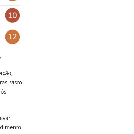
e.
ação,
as, visto
pós
levar
endimento