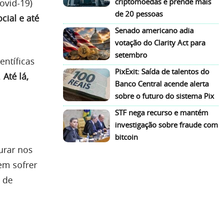
criptomoedas e prende mais
ovid-19)
de 20 pessoas
cial e até
Senado americano adia
votação do Clarity Act para
setembro
entíficas
PixExit: Saída de talentos do
.
Até lá,
Banco Central acende alerta
sobre o futuro do sistema Pix
STF nega recurso e mantém
investigação sobre fraude com
bitcoin
rar nos
em sofrer
 de