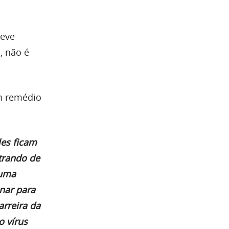
teve
, não é
m remédio
les ficam
trando de
 uma
onar para
rreira da
o vírus