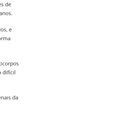
es de
anos.
os, e
forma
ticorpos
difícil
enais da