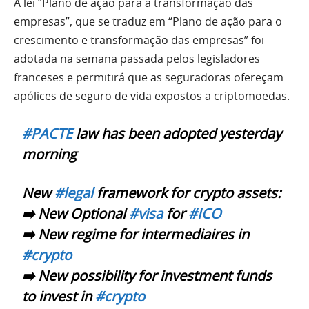
A lei “Plano de ação para a transformação das
empresas”, que se traduz em “Plano de ação para o
crescimento e transformação das empresas” foi
adotada na semana passada pelos legisladores
franceses e permitirá que as seguradoras ofereçam
apólices de seguro de vida expostos a criptomoedas.
#PACTE
law has been adopted yesterday
morning
New
#legal
framework for crypto assets:
➡️ New Optional
#visa
for
#ICO
➡️ New regime for intermediaires in
#crypto
➡️ New possibility for investment funds
to invest in
#crypto