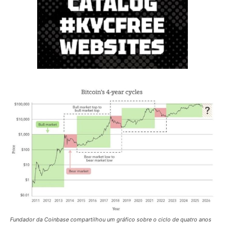
Fundador da Coinbase compartilhou um gráfico sobre o ciclo de quatro anos