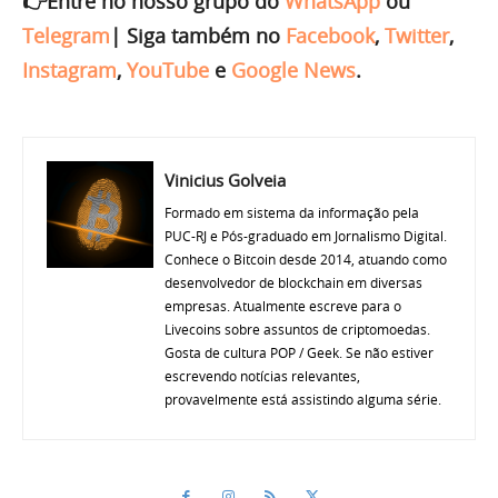
👉Entre no nosso grupo do
WhatsApp
ou
Telegram
|
Siga também no
Facebook
,
Twitter
,
Instagram
,
YouTube
e
Google News
.
Vinicius Golveia
Formado em sistema da informação pela
PUC-RJ e Pós-graduado em Jornalismo Digital.
Conhece o Bitcoin desde 2014, atuando como
desenvolvedor de blockchain em diversas
empresas. Atualmente escreve para o
Livecoins sobre assuntos de criptomoedas.
Gosta de cultura POP / Geek. Se não estiver
escrevendo notícias relevantes,
provavelmente está assistindo alguma série.