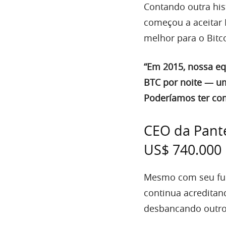
Contando outra his
começou a aceitar 
melhor para o Bitc
“Em 2015, nossa eq
BTC por noite — um 
Poderíamos ter com
CEO da Pante
US$ 740.000
Mesmo com seu fun
continua acreditan
desbancando outros