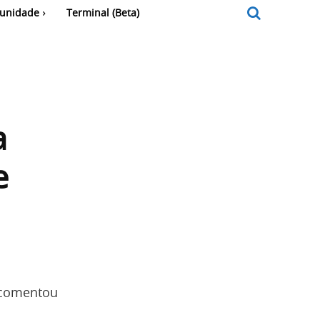
unidade
Terminal (Beta)
a
e
 comentou