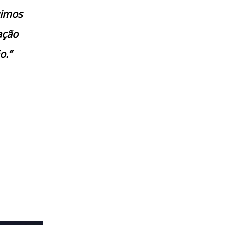
uimos
ação
o.”