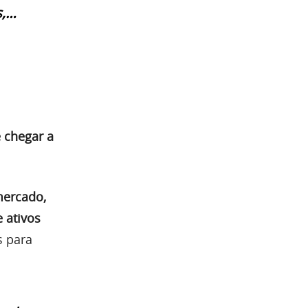
s,…
 chegar a
mercado,
 ativos
s para