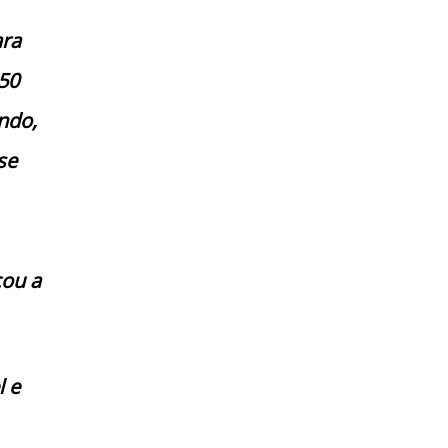
ara
 50
ndo,
se
çou a
l e