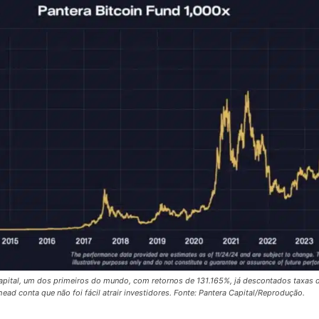
apital, um dos primeiros do mundo, com retornos de 131.165%, já descontados taxas 
ad conta que não foi fácil atrair investidores. Fonte: Pantera Capital/Reprodução.