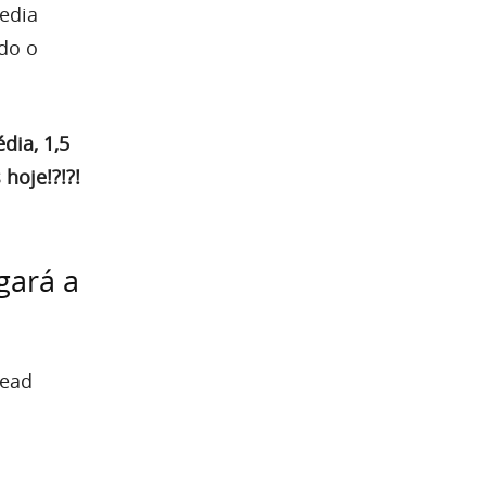
pedia
ndo o
dia, 1,5
hoje!?!?!
gará a
head