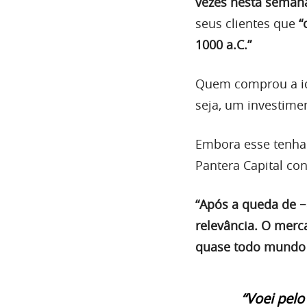
vezes nesta seman
seus clientes que
“
1000 a.C.”
Quem comprou a ide
seja, um investime
Embora esse tenha 
Pantera Capital con
“Após a queda de −
relevância. O merc
quase todo mundo h
“Voei pelo