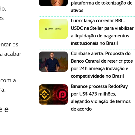
plataforma de tokenização de
do,
ativos
es
Lumx lança corredor BRL-
USDC na Stellar para viabilizar
a liquidação de pagamentos
institucionais no Brasil
ntar os
a acabar
Coinbase alerta: Proposta do
Banco Central de reter criptos
por 24h ameaça inovação e
competitividade no Brasil
 com a
Binance processa RedotPay
rã.
por US$ 473 milhões,
alegando violação de termos
e e
de acordo