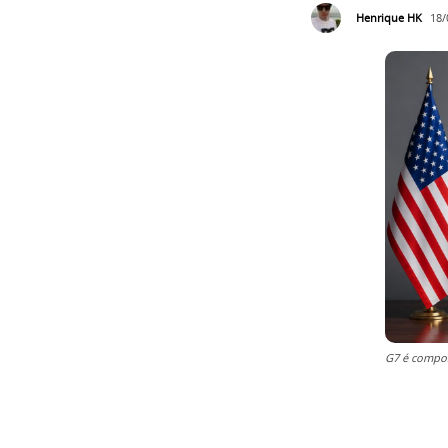
Henrique HK
18/
G7 é compos