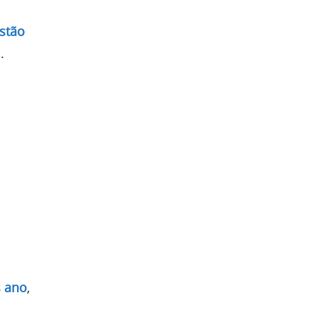
stão
.
s ano
,