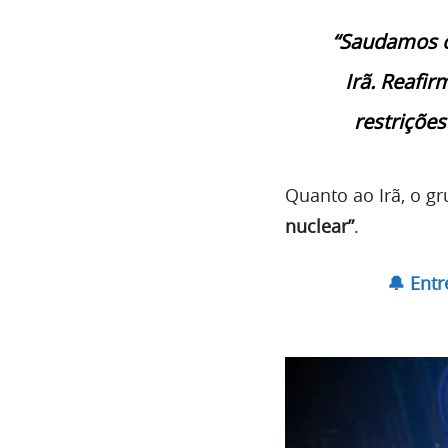
“Saudamos o
Irã. Reafi
restrições
Quanto ao Irã, o 
nuclear”
.
🔔 Ent