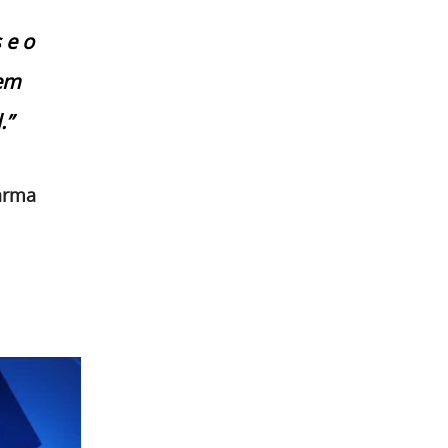
 e o
sem
.”
arma