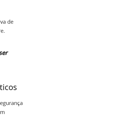
iva de
e.
ser
ticos
segurança
ém