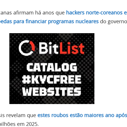
canas afirmam há anos que
hackers norte-coreanos e
edas para financiar programas nucleares
do governo
sis revelam que
estes roubos estão maiores ano apó
bilhões em 2025.