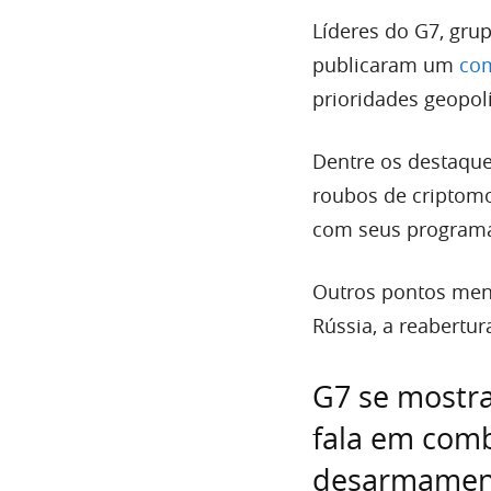
Líderes do G7, gr
publicaram um
co
prioridades geopol
Dentre os destaque
roubos de criptom
com seus programa
Outros pontos men
Rússia, a reabertu
G7 se mostr
fala em com
desarmament