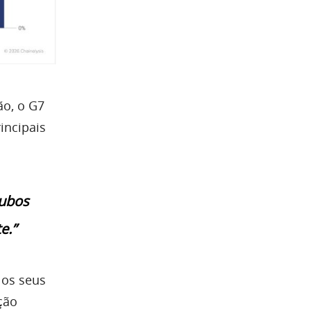
ão, o G7
incipais
oubos
e.”
 os seus
ção