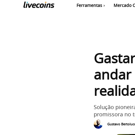
Ferramentas
Mercado C
Gastar
andar 
realid
Solução pioneir
promissora no t
Gustavo Bertolucc