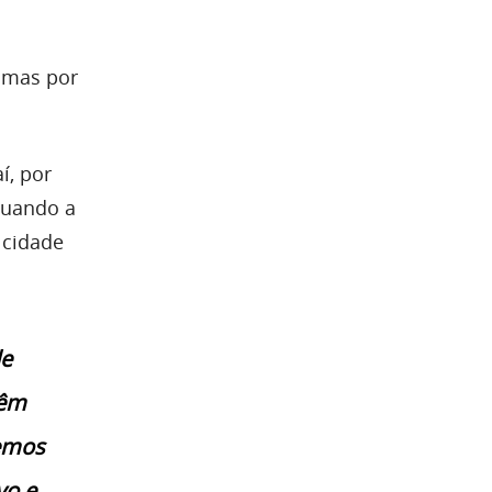
, mas por
í, por
quando a
 cidade
de
têm
demos
vo e