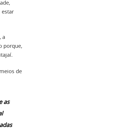
dade,
 estar
, a
so porque,
tajaí.
 meios de
e as
al
cadas