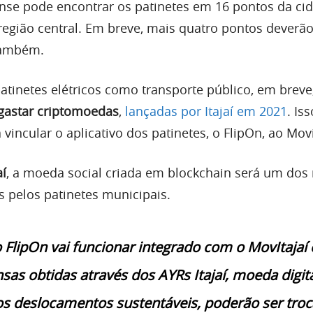
ense pode encontrar os patinetes em 16 pontos da ci
região central. Em breve, mais quatro pontos deverão
também.
patinetes elétricos como transporte público, em breve
gastar criptomoedas
,
lançadas por Itajaí em 2021
. Is
 vincular o aplicativo dos patinetes, o FlipOn, ao Movi
aí
, a moeda social criada em blockchain será um dos
 pelos patinetes municipais.
o FlipOn vai funcionar integrado com o MovItajaí 
as obtidas através dos AYRs Itajaí, moeda digit
os deslocamentos sustentáveis, poderão ser tro