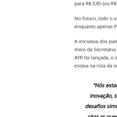
para R$ 0,85 (ou R$
No futuro, todo o v
enquanto apenas PIX
A iniciativa dos pat
meio da Secretari
AYR foi lançada, o 
estava na rota da s
“Nós esta
inovação, 
desafios sim
citar as qu