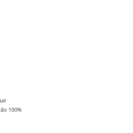
que
 são 100%