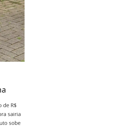
na
o de R$
ra sairia
nuto sobe