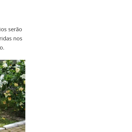
rios serão
ridas nos
o.