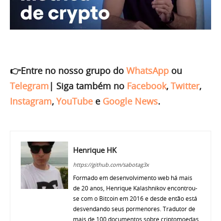
👉Entre no nosso grupo do
WhatsApp
ou
Telegram
|
Siga também no
Facebook
,
Twitter
,
Instagram
,
YouTube
e
Google News
.
Henrique HK
https://github.com/sabotag3x
Formado em desenvolvimento web há mais
de 20 anos, Henrique Kalashnikov encontrou-
se com o Bitcoin em 2016 e desde então está
desvendando seus pormenores. Tradutor de
mais de 100 documentos sobre criptomoedas