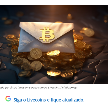
iado por Email (Imagem gerada com IA: Livecoins / MidJourney)
Siga o Livecoins e fique atualizado.