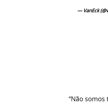
— VanEck (@
“Não somos t