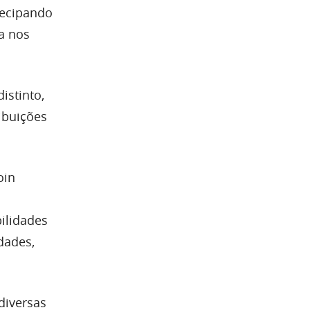
tecipando
a nos
istinto,
ibuições
oin
ilidades
dades,
diversas