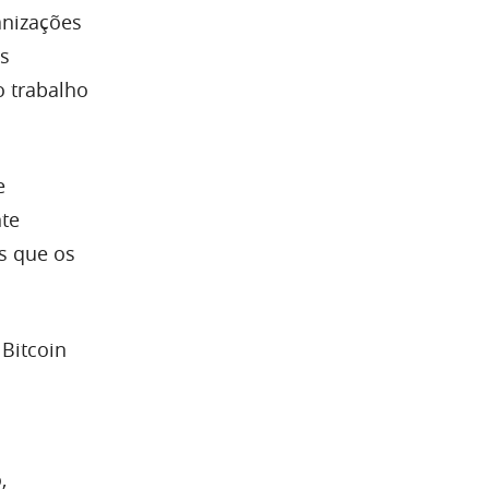
anizações
os
o trabalho
e
nte
s que os
 Bitcoin
,