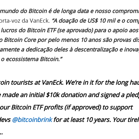
 mundo do Bitcoin é de longa data e nosso compromi
orta-voz da VanEck.
“A doação de US$ 10 mil e o co
lucros do Bitcoin ETF (se aprovado) para o apoio aos
 Bitcoin Core por pelo menos 10 anos são provas di
mente a dedicação deles à descentralização e inova
o ecossistema Bitcoin.”
oin tourists at VanEck. We’re in it for the long hau
 made an initial $10k donation and signed a pled
ur Bitcoin ETF profits (if approved) to support
devs
@bitcoinbrink
for at least 10 years. Your tire
…