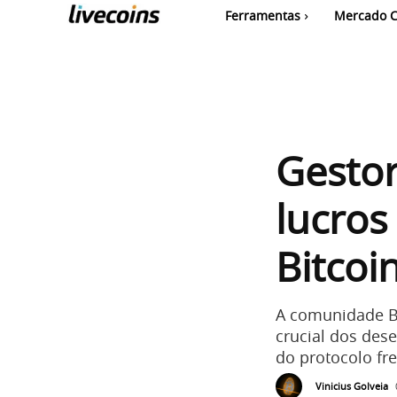
Ferramentas
Mercado C
Gesto
lucros
Bitcoi
A comunidade Bi
crucial dos des
do protocolo fr
Vinicius Golveia