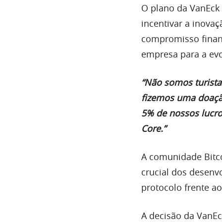
O plano da VanEck 
incentivar a inovaç
compromisso finan
empresa para a evo
“Não somos turista
fizemos uma doaçã
5% de nossos lucro
Core.”
A comunidade Bitco
crucial dos desenv
protocolo frente a
A decisão da VanEc