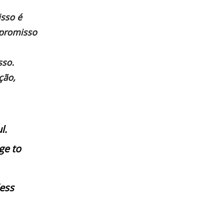
sso é
mpromisso
sso.
ção,
l.
ge to
less