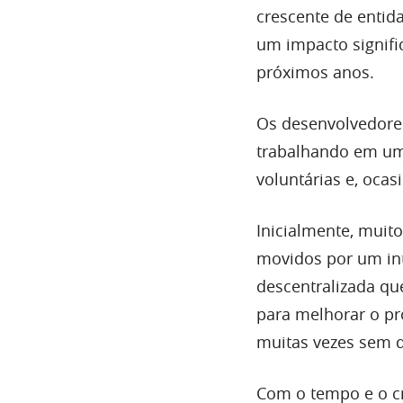
crescente de entid
um impacto signifi
próximos anos.
Os desenvolvedores 
trabalhando em um 
voluntárias e, ocas
Inicialmente, muit
movidos por um int
descentralizada qu
para melhorar o pr
muitas vezes sem 
Com o tempo e o cr