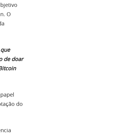
bjetivo
in. O
da
 que
o de doar
Bitcoin
 papel
ptação do
ência