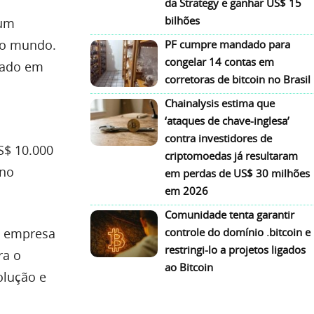
da Strategy e ganhar US$ 15
bilhões
 um
do mundo.
PF cumpre mandado para
congelar 14 contas em
iado em
corretoras de bitcoin no Brasil
Chainalysis estima que
‘ataques de chave-inglesa’
contra investidores de
S$ 10.000
criptomoedas já resultaram
 no
em perdas de US$ 30 milhões
em 2026
Comunidade tenta garantir
a empresa
controle do domínio .bitcoin e
restringi-lo a projetos ligados
ra o
ao Bitcoin
olução e