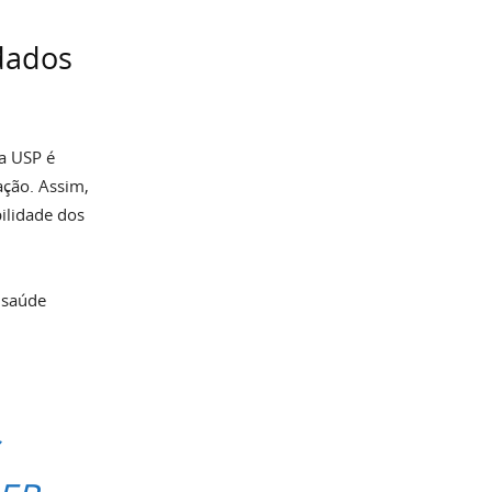
dados
na USP é
ção. Assim,
ilidade dos
 saúde