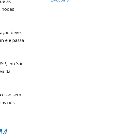
ue as
s nodes
cação deve
in ele passa
USP, em São
rea da
acesso sem
imas nos
AM