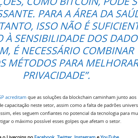
ÇÕES, COMO BITCOIN, PODE S
SSANTE. PARA A ÁREA DA SAÚ
TANTO, ISSO NÃO É SUFICIEN
 À SENSIBILIDADE DOS DADO
IM, É NECESSÁRIO COMBINAR
S MÉTODOS PARA MELHORAR
PRIVACIDADE”.
SP acreditam
que as soluções da blockchain caminham junto aos 
de capacitação neste setor, assim como a falta de padrões univers
ssim, eles seguem confiantes no potencial da tecnologia para mu
tigar o máximo possível esses golpes que afetam o setor.
a o Livecoins no
Facebook
,
Twitter
,
Instagram
e
YouTube
.