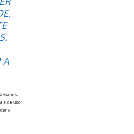
ER
DE,
TE
S.
 A
desafios,
ais de uso
dar a