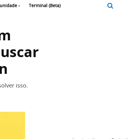
unidade
Terminal (Beta)
am
buscar
in
olver isso.