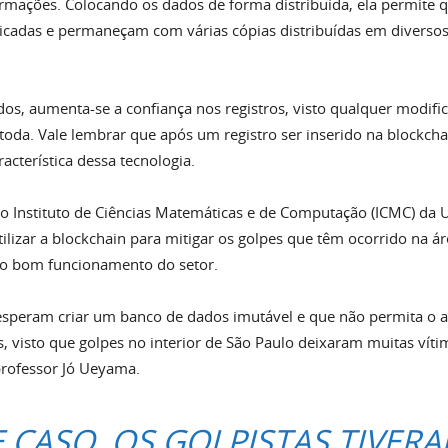
mações. Colocando os dados de forma distribuída, ela permite q
icadas e permaneçam com várias cópias distribuídas em diverso
os, aumenta-se a confiança nos registros, visto qualquer modifi
toda. Vale lembrar que após um registro ser inserido na blockcha
racterística dessa tecnologia.
o Instituto de Ciências Matemáticas e de Computação (ICMC) da 
ilizar a blockchain para mitigar os golpes que têm ocorrido na á
 o bom funcionamento do setor.
esperam criar um banco de dados imutável e que não permita o 
s, visto que golpes no interior de São Paulo deixaram muitas vít
professor Jó Ueyama.
E CASO, OS GOLPISTAS TIVER