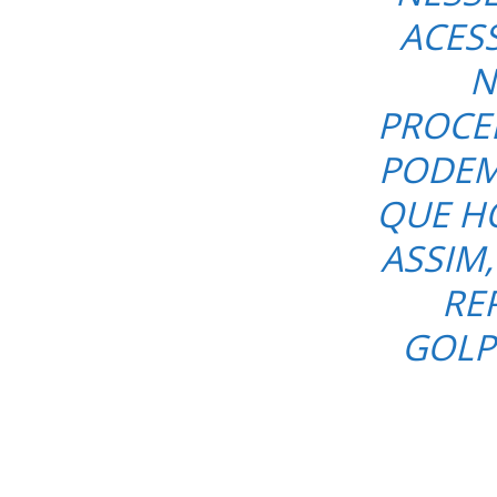
ACES
N
PROCE
PODEM
QUE HO
ASSIM,
RE
GOLP