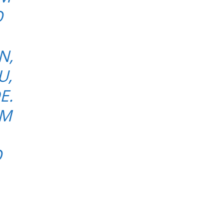
O
N,
U,
E.
EM
O