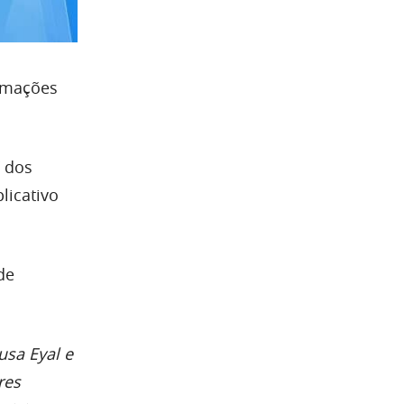
ormações
” dos
licativo
de
usa Eyal e
res