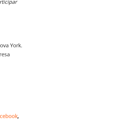
ticipar
ova York.
resa
cebook
,