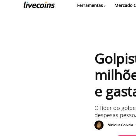
Ferramentas
Mercado C
Golpis
milhõe
e gas
O líder do golp
despesas pessoa
Vinicius Golveia