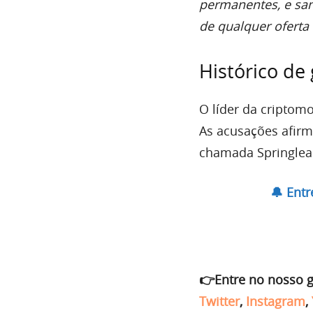
permanentes, e sanç
de qualquer oferta 
Histórico de
O líder da criptom
As acusações afir
chamada Springleap
🔔 Ent
👉Entre no nosso 
Twitter
,
Instagram
,