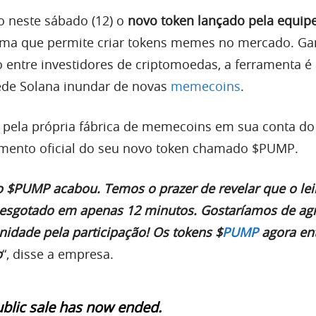
 neste sábado (12) o
novo token lançado pela equip
orma que permite criar tokens memes no mercado. G
 entre investidores de criptomoedas, a ferramenta é
ede Solana inundar de novas
memecoins
.
 pela própria fábrica de memecoins em sua conta do
amento oficial do seu novo token chamado $PUMP.
o $PUMP acabou. Temos o prazer de revelar que o lei
 esgotado em apenas 12 minutos. Gostaríamos de ag
idade pela participação! Os tokens $
PUMP
agora en
o
“, disse a empresa.
blic sale has now ended.