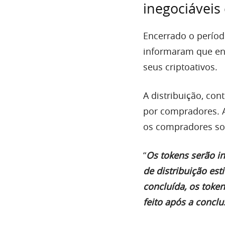
inegociáveis
Encerrado o períod
informaram que ent
seus criptoativos.
A distribuição, co
por compradores. A
os compradores sob
“
Os tokens serão in
de distribuição est
concluída, os toke
feito após a concl