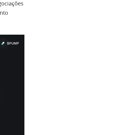
gociações
unto