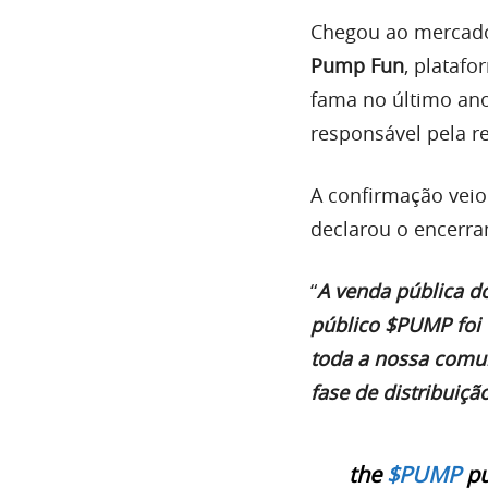
Chegou ao mercado
Pump Fun
, plataf
fama no último ano
responsável pela r
A confirmação veio
declarou o encerr
“
A venda pública d
público $PUMP foi
toda a nossa comun
fase de distribuiçã
the
$PUMP
pu