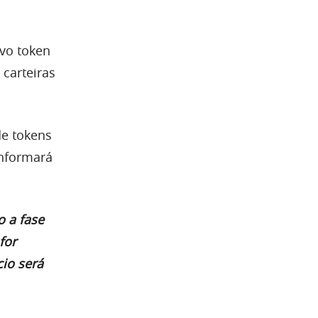
vo token
 carteiras
de tokens
informará
o a fase
for
cio será