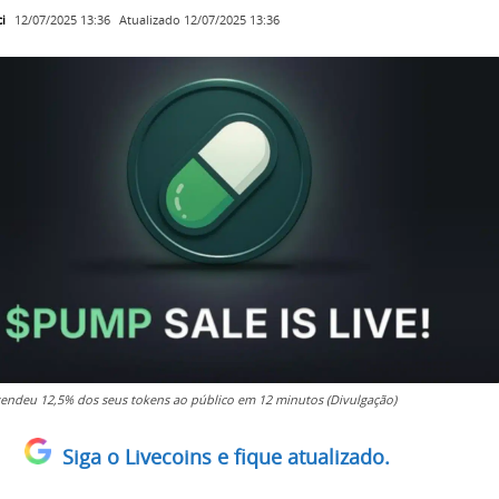
i
Atualizado
12/07/2025 13:36
12/07/2025 13:36
ndeu 12,5% dos seus tokens ao público em 12 minutos (Divulgação)
Siga o Livecoins e fique atualizado.