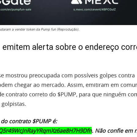
udaram a vender token da Pump fun (Reprodução).
 emitem alerta sobre o endereço corr
se mostrou preocupada com possíveis golpes contra
podem chegar ao mercado. Assim, emitiram em comu
 de contrato correto do $PUMP, para que ninguém co
golpistas.
l do contrato $PUMP é:
5r49WcJnRayYRqmXz6ae8H7H9Dfn
. Não confie em