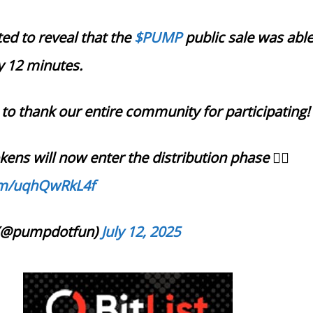
ed to reveal that the
$PUMP
public sale was able
ly 12 minutes.
 to thank our entire community for participating!
kens will now enter the distribution phase 👇🏻
com/uqhQwRkL4f
(@pumpdotfun)
July 12, 2025