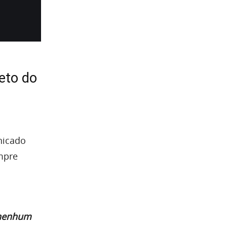
eto do
nicado
mpre
 nenhum