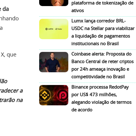
plataforma de tokenização de
e da
ativos
anhando
Lumx lança corredor BRL-
 a
USDC na Stellar para viabilizar
a liquidação de pagamentos
institucionais no Brasil
 X, que
Coinbase alerta: Proposta do
Banco Central de reter criptos
por 24h ameaça inovação e
competitividade no Brasil
lão
Binance processa RedotPay
radecer a
por US$ 473 milhões,
trarão na
alegando violação de termos
de acordo