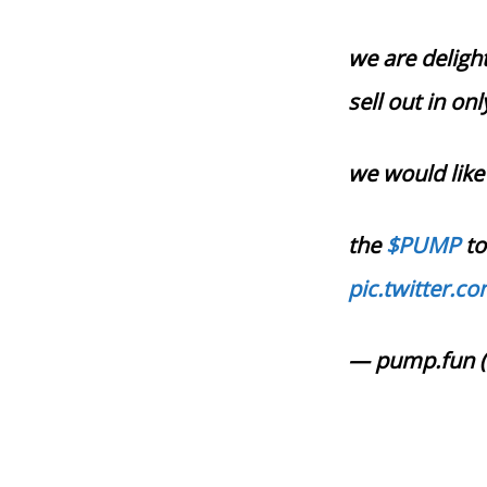
we are delight
sell out in on
we would like
the
$PUMP
to
pic.twitter.
— pump.fun 