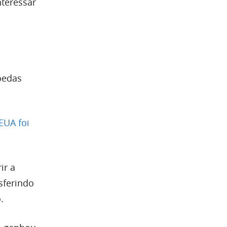
teressar
oedas
EUA foi
ir a
sferindo
.