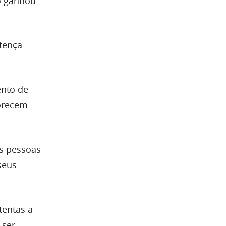
so ganhou
tença
ento de
vorecem
as pessoas
seus
tentas a
 ser