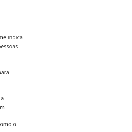
me indica
pessoas
para
la
am.
como o