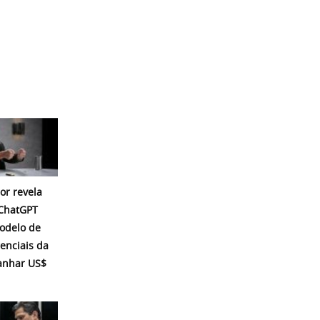
or revela
 ChatGPT
modelo de
enciais da
ganhar US$