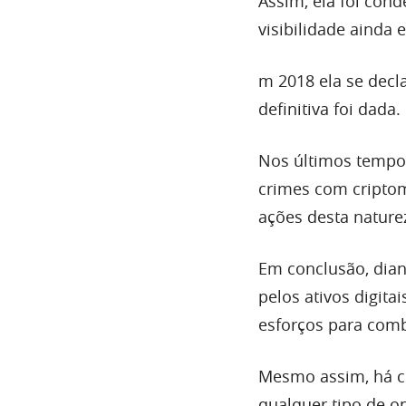
Assim, ela foi con
visibilidade ainda 
m 2018 ela se dec
definitiva foi dada.
Nos últimos tempo
crimes com criptom
ações desta nature
Em conclusão, dian
pelos ativos digit
esforços para comb
Mesmo assim, há c
qualquer tipo de o