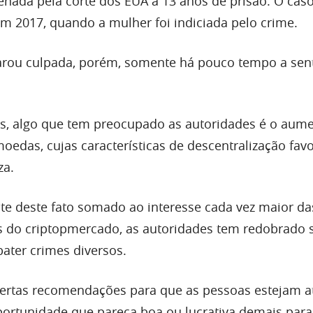
denada pela corte dos EUA a 13 anos de prisão. O ca
em 2017, quando a mulher foi indiciada pelo crime.
larou culpada, porém, somente há pouco tempo a sen
s, algo que tem preocupado as autoridades é o aum
oedas, cujas características de descentralização fa
za.
te deste fato somado ao interesse cada vez maior d
ais do criptopmercado, as autoridades tem redobrado 
ater crimes diversos.
ertas recomendações para que as pessoas estejam a
portunidade que pareça boa ou lucrativa demais para