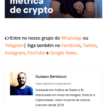
👉Entre no nosso grupo do
WhatsApp
ou
Telegram
|
Siga também no
Facebook
,
Twitter
,
Instagram
,
YouTube
e
Google News
.
Gustavo Bertolucci
https://github.com/gusbertol
Graduado em Análise de Dados e BI,
interessado em novas tecnologias, fintechs e
criptomoedas. Autor no portal de notícias
Livecoins desde 2018.