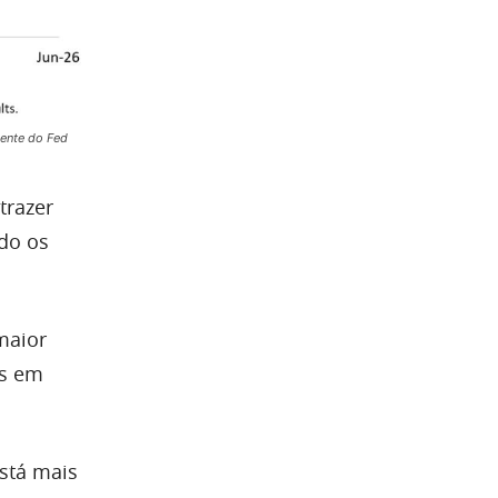
dente do Fed
trazer
do os
maior
es em
está mais