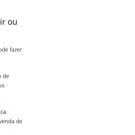
ir ou
ode fazer
o de
os
ica
 venda de