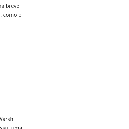
ma breve
s, como o
 Warsh
ossui uma