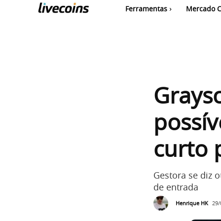
Ferramentas
Mercado C
Graysc
possív
curto 
Gestora se diz 
de entrada
Henrique HK
29/