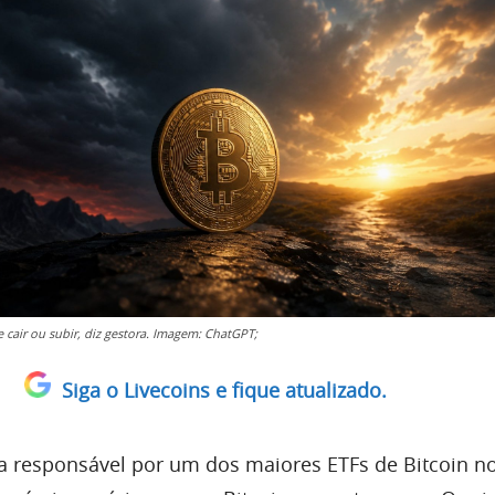
 cair ou subir, diz gestora. Imagem: ChatGPT;
Siga o Livecoins e fique atualizado.
ra responsável por um dos maiores ETFs de Bitcoin n