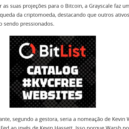
r as suas projeções para o Bitcoin, a Grayscale faz u
 queda da criptomoeda, destacando que outros ativo
o sendo pressionados.
ante, segundo a gestora, seria a nomeação de Kevin
 Fed ao invés de Kevin Hassett. Isso porque Warsh p