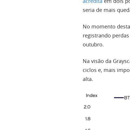
acredita
em dois pos
seria de mais qued
No momento desta r
registrando perdas
outubro.
Na visão da Graysc
ciclos e, mais imp
alta.