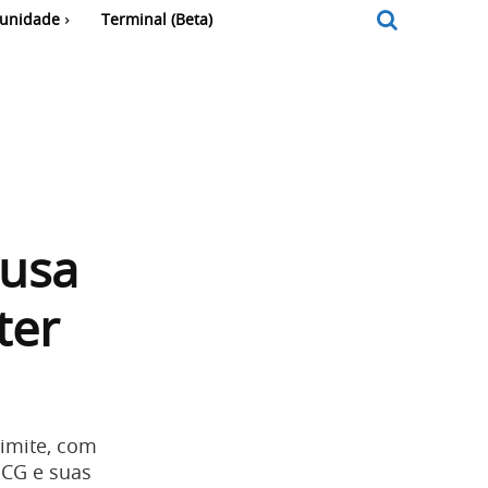
unidade
Terminal (Beta)
ausa
ter
limite, com
DCG e suas