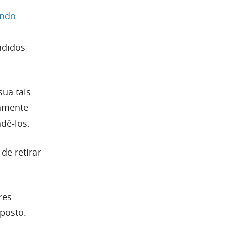
endo
ndidos
ua tais
tamente
dê-los.
de retirar
res
posto.