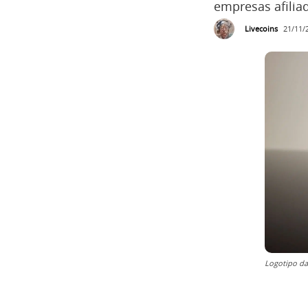
empresas afilia
Livecoins
21/11/
Logotipo da