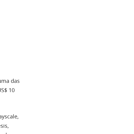
 uma das
US$ 10
ayscale,
sis,