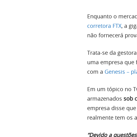
Enquanto o mercad
corretora FTX
, a gi
não fornecerá prov
Trata-se da gestor
uma empresa que fa
com a
Genesis – p
Em um tópico no Twi
armazenados
sob c
empresa disse qu
realmente tem os at
“Devido a questões