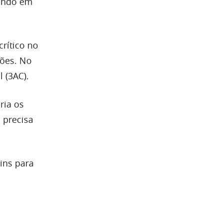
tando em
rítico no
ções. No
 (3AC).
ria os
 precisa
uins para