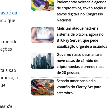
Parlamentar voltada à agenda
de criptoativos, tokenização e
astre da
ativos digitais no Congresso
iou
que
Nacional
Mais um ataque hacker a
sistema de bitcoin, agora no
BTCPay Server, que pede
do mundo,
atualização urgente a usuários
gações
Governo russo desmantela
nove casas de câmbio de
criptomoedas e prende mais
tais são
de 20 pessoas
urança,
a
Senado americano adia
que
votação do Clarity Act para
setembro
ões de