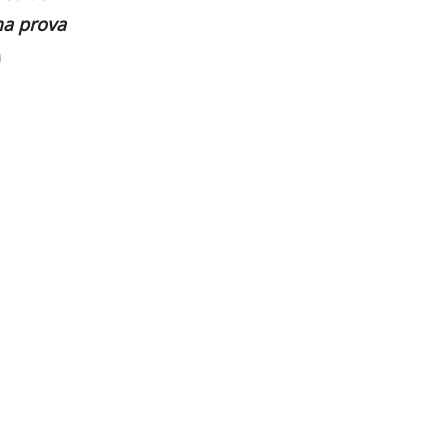
ma prova
m