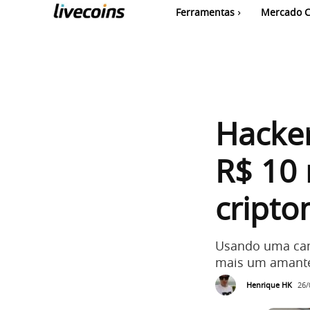
Ferramentas
Mercado C
Hacker
R$ 10
cript
Usando uma cam
mais um amante
Henrique HK
26/