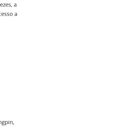
ezes, a
cesso a
ngpin,