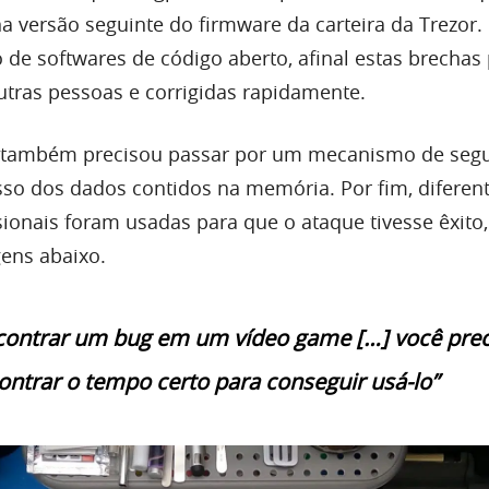
 na versão seguinte do firmware da carteira da Trezor.
o de softwares de código aberto, afinal estas brecha
outras pessoas e corrigidas rapidamente.
n também precisou passar por um mecanismo de seg
sso dos dados contidos na memória. Por fim, diferen
sionais foram usadas para que o ataque tivesse êxito
ens abaixo.
contrar um bug em um vídeo game […] você prec
ontrar o tempo certo para conseguir usá-lo”