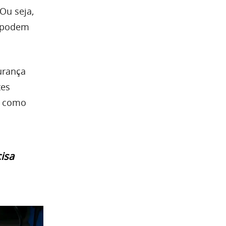
 Ou seja,
s podem
urança
tes
, como
isa