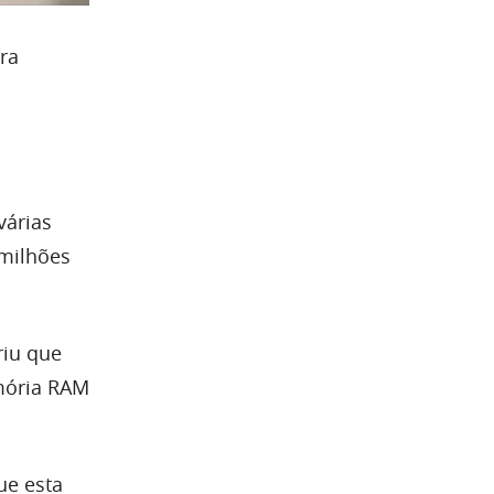
ra
várias
 milhões
riu que
mória RAM
ue esta