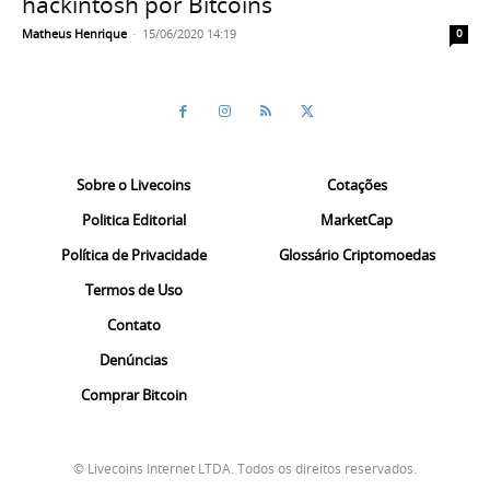
hackintosh por Bitcoins
Matheus Henrique
-
15/06/2020 14:19
0
Sobre o Livecoins
Cotações
Politica Editorial
MarketCap
Política de Privacidade
Glossário Criptomoedas
Termos de Uso
Contato
Denúncias
Comprar Bitcoin
© Livecoins Internet LTDA. Todos os direitos reservados.