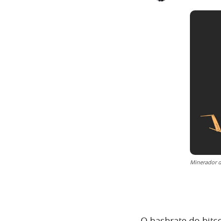
Minerador d
O hashrate do bitc