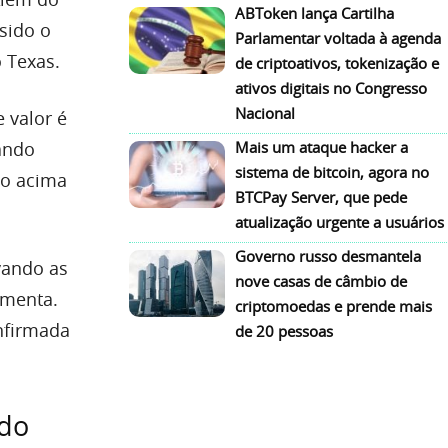
ABToken lança Cartilha
sido o
Parlamentar voltada à agenda
 Texas.
de criptoativos, tokenização e
ativos digitais no Congresso
Nacional
 valor é
ando
Mais um ataque hacker a
sistema de bitcoin, agora no
no acima
BTCPay Server, que pede
atualização urgente a usuários
Governo russo desmantela
vando as
nove casas de câmbio de
umenta.
criptomoedas e prende mais
nfirmada
de 20 pessoas
 do