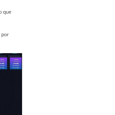
o que
 por