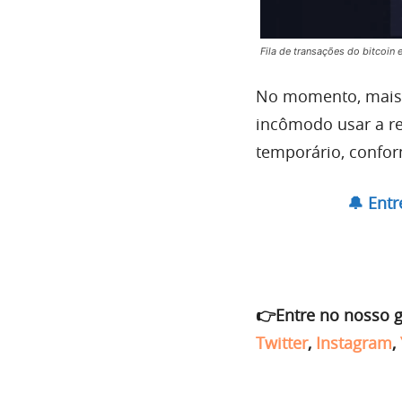
Fila de transações do bitcoi
No momento, mais d
incômodo usar a r
temporário, conform
🔔 Ent
👉Entre no nosso 
Twitter
,
Instagram
,