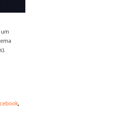
r um
blema
s).
cebook
,