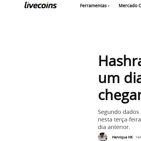
Ferramentas
Mercado C
Hashra
um dia
chega
Segundo dados 
nesta terça-fei
dia anterior.
Henrique HK
14/