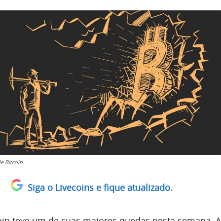
e Bitcoin.
Siga o Livecoins e fique atualizado.
oin teve um de suas maiores quedas nesta semana. 