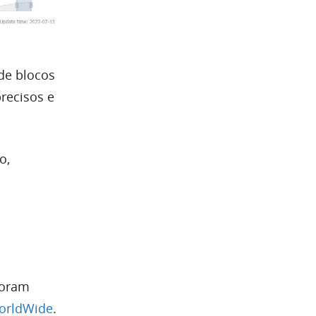
de blocos
recisos e
o,
foram
orldWide
.