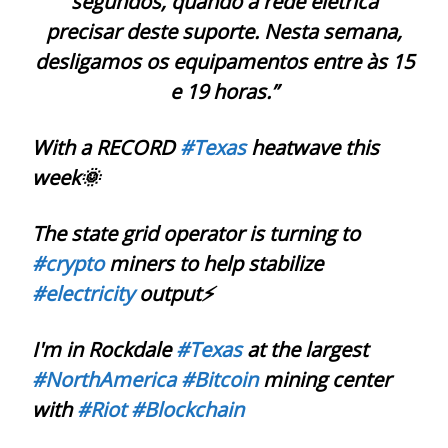
segundos, quando a rede elétrica
precisar deste suporte. Nesta semana,
desligamos os equipamentos entre às 15
e 19 horas.”
With a RECORD
#Texas
heatwave this
week🌞
The state grid operator is turning to
#crypto
miners to help stabilize
#electricity
output⚡️
I'm in Rockdale
#Texas
at the largest
#NorthAmerica
#Bitcoin
mining center
with
#Riot
#Blockchain