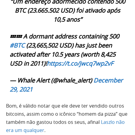
“Um endereço adormecido contendo 500
BTC (23.665.502 USD) foi ativado após
10,5 anos”
💤💤 A dormant address containing 500
#BTC
(23,665,502 USD) has just been
activated after 10.5 years (worth 8,425
USD in 2011)!
https://t.co/jwcq7wp2vF
— Whale Alert (@whale_alert)
December
29, 2021
Bom, é válido notar que ele deve ter vendido outros
bitcoins, assim como o icônico “homem da pizza” que
também não gastou todos os seus, afinal
Laszlo não
era um qualquer
.