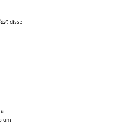
les”
, disse
ia
mo um