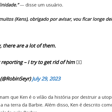
inidade.”
— disse um usuário.
muitos (Kens), obrigado por avisar, vou ficar longe de
 there are a lot of them.
eporting – I try to get rid of him 👍🏻
 (@RobinSeyr)
July 29, 2023
rmam que Ken é o vilão da história por destruir a utop
ia na terra da Barbie. Além disso, Ken é descrito co