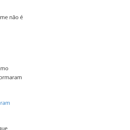
ilme não é
como
sformaram
oram
que