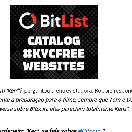
m ‘Ken’”?
, perguntou a entrevistadora. Robbie respo
rante a preparação para o filme, sempre que Tom e D
ersa sobre Bitcoin, eles pareciam totalmente Kens”.
rdadeiro 'Ken', se fala sobre
#Bitcoin
."