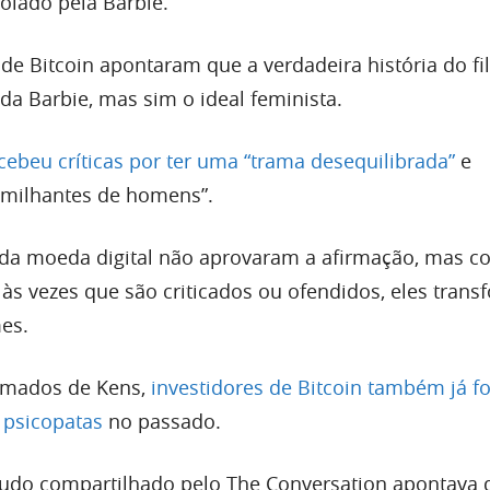
olado pela Barbie.
 de Bitcoin apontaram que a verdadeira história do f
da Barbie, mas sim o ideal feminista.
cebeu críticas por ter uma “trama desequilibrada”
e
umilhantes de homens”.
 da moeda digital não aprovaram a afirmação, mas 
às vezes que são criticados ou ofendidos, eles tran
es.
amados de Kens,
investidores de Bitcoin também já f
 psicopatas
no passado.
tudo compartilhado pelo The Conversation apontava 