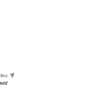
ndeu:
“É
avid