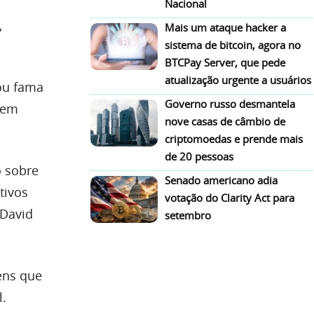
Nacional
,
Mais um ataque hacker a
sistema de bitcoin, agora no
BTCPay Server, que pede
atualização urgente a usuários
hou fama
Governo russo desmantela
 em
nove casas de câmbio de
criptomoedas e prende mais
de 20 pessoas
o sobre
Senado americano adia
tivos
votação do Clarity Act para
 David
setembro
ens que
l.