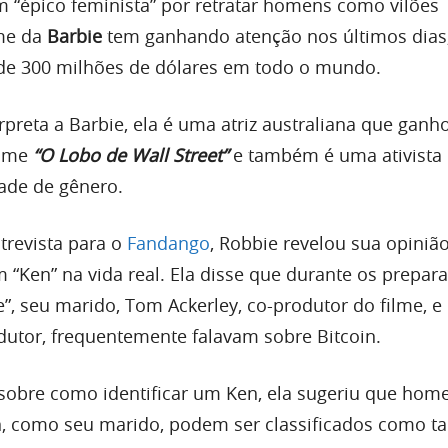
“épico feminista” por retratar homens como vilões
me da
Barbie
tem ganhando atenção nos últimos dias
de 300 milhões de dólares em todo o mundo.
rpreta a Barbie, ela é uma atriz australiana que gan
ilme
“O Lobo de Wall Street”
e também é uma ativista
ade de gênero.
trevista para o
Fandango
, Robbie revelou sua opiniã
 “Ken” na vida real. Ela disse que durante os prepara
e”, seu marido, Tom Ackerley, co-produtor do filme, e
utor, frequentemente falavam sobre Bitcoin.
sobre como identificar um Ken, ela sugeriu que hom
n, como seu marido, podem ser classificados como ta