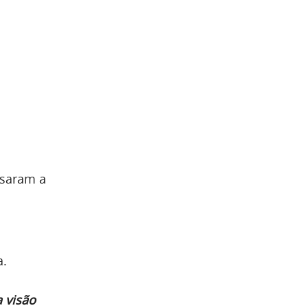
usaram a
a.
 visão