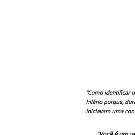
“Como identificar u
hilário porque, du
iniciavam uma conv
"Você é um ve