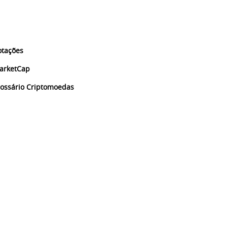
otações
arketCap
lossário Criptomoedas