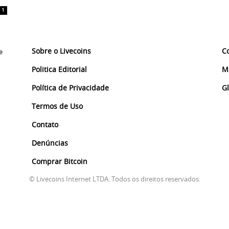
1
Sobre o Livecoins
C
e
Politica Editorial
M
Política de Privacidade
G
Termos de Uso
Contato
Denúncias
Comprar Bitcoin
© Livecoins Internet LTDA. Todos os direitos reservados.