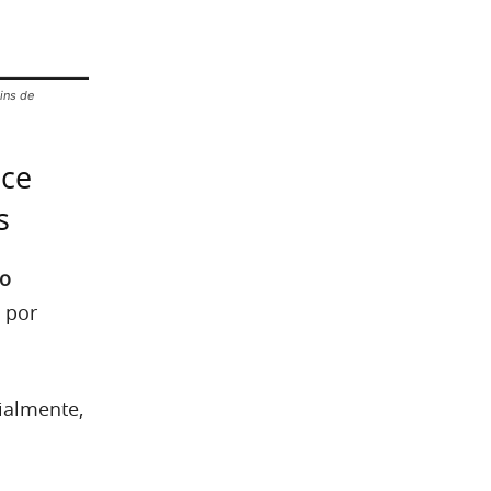
ins de
nce
s
ão
 por
ialmente,