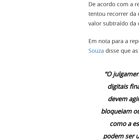
De acordo com a r
tentou recorrer da
valor subtraído da
Em nota para a re
Souza
disse que as
“O julgamen
digitais fi
devem agir
bloqueiam ou
como a es
podem ser u