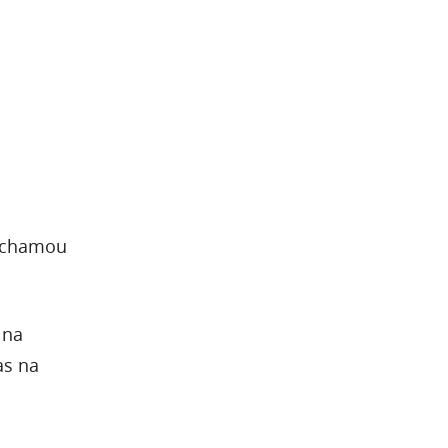
e chamou
 na
as na