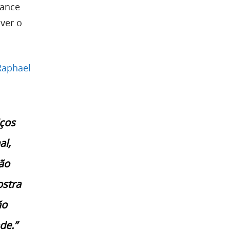
nance
ver o
Raphael
iços
al,
ão
ostra
ão
de.”