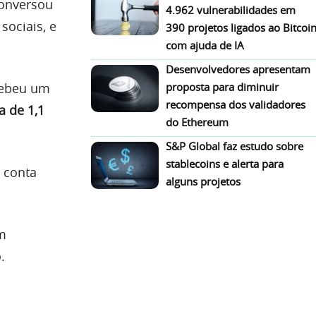
conversou
4.962 vulnerabilidades em
sociais, e
390 projetos ligados ao Bitcoi
com ajuda de IA
Desenvolvedores apresentam
cebeu um
proposta para diminuir
recompensa dos validadores
a de 1,1
do Ethereum
S&P Global faz estudo sobre
stablecoins e alerta para
 conta
alguns projetos
m
.