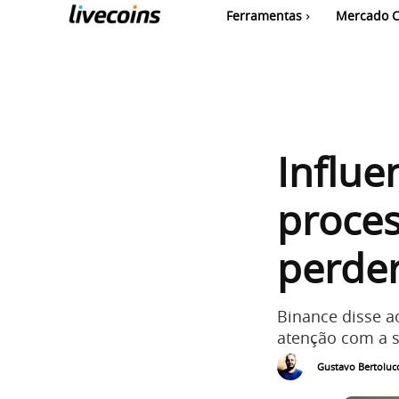
Ferramentas
Mercado C
Influe
proces
perder
Binance disse a
atenção com a s
Gustavo Bertolucc