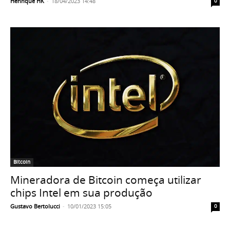
Henrique HK
-
18/04/2023 14:48
0
Bitcoin
Mineradora de Bitcoin começa utilizar
chips Intel em sua produção
Gustavo Bertolucci
-
10/01/2023 15:05
0