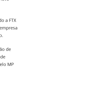
do a FTX
a empresa
o.
ção de
 de
pelo MP