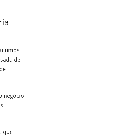
ria
 últimos
usada de
 de
do negócio
ns
se que