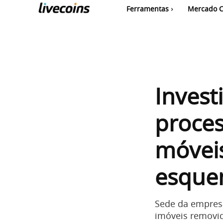
Ferramentas
Mercado C
Invest
proces
móveis
esqu
Sede da empresa
imóveis removid