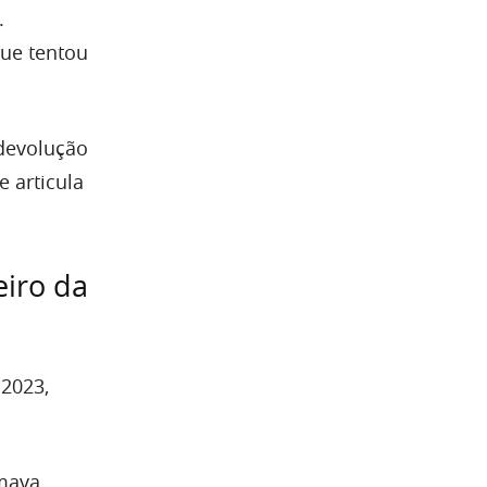
.
que tentou
 devolução
 articula
iro da
 2023,
rmava