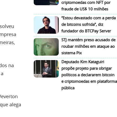
criptomoedas com NFT por
fraude de US$ 10 milhões
“Estou devastado com a perda
de bitcoins sofrida”, diz
esolveu
fundador do BTCPay Server
empresa
STJ mantém preso acusado de
meiras,
roubar milhões em ataque ao
sistema Pix
Deputado Kim Kataguiri
dos na
propõe projeto para obrigar
 a
políticos a declararem bitcoin
e criptomoedas em plataforma
pública
Weverton
 que alega