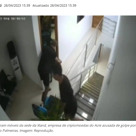
i
Atualizado
26/04/2023 15:39
26/04/2023 15:39
ram móveis da sede da Xland, empresa de criptomoedas do Acre acusada de golpe por
o Palmeiras. Imagem: Reprodução.