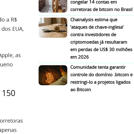
congelar 14 contas em
corretoras de bitcoin no Brasil
do a R$
Chainalysis estima que
‘ataques de chave-inglesa’
 dos EUA,
contra investidores de
criptomoedas já resultaram
em perdas de US$ 30 milhões
Apple, as
em 2026
queno
Comunidade tenta garantir
controle do domínio .bitcoin e
restringi-lo a projetos ligados
ao Bitcoin
 150
orretoras
 apenas