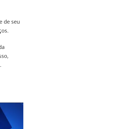
se de seu
ços.
da
sso,
.