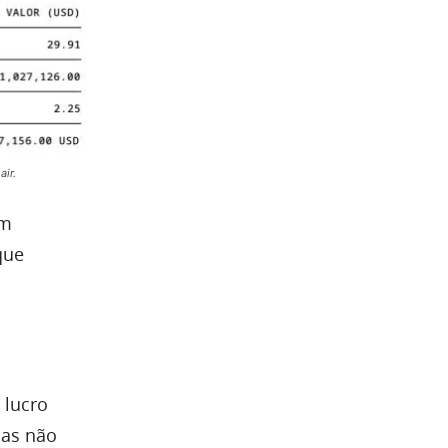
air.
um
que
 lucro
das não