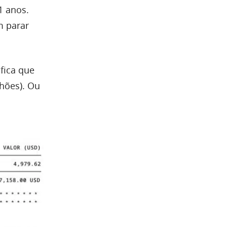
1 anos.
m parar
fica que
hões). Ou