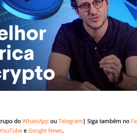
grupo do
WhatsApp
ou
Telegram
|
Siga também no
Fa
YouTube
e
Google News
.