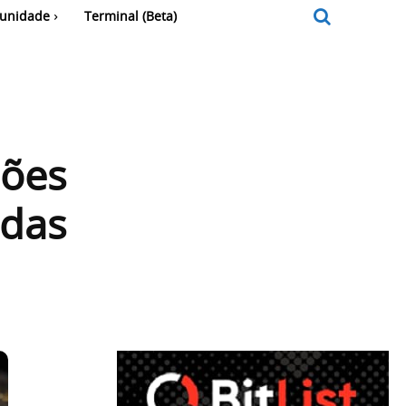
unidade
Terminal (Beta)
hões
edas