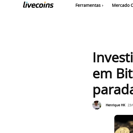
Ferramentas
Mercado C
Invest
em Bit
parada
Henrique HK
23/