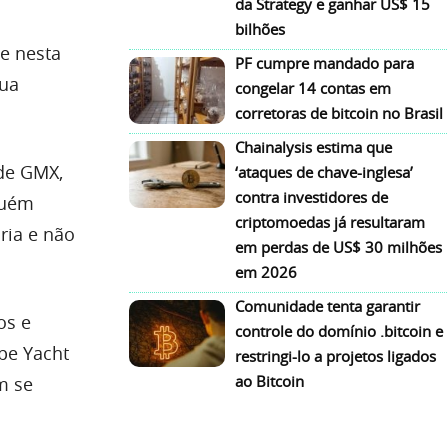
da Strategy e ganhar US$ 15
bilhões
e nesta
PF cumpre mandado para
sua
congelar 14 contas em
corretoras de bitcoin no Brasil
Chainalysis estima que
 de GMX,
‘ataques de chave-inglesa’
contra investidores de
guém
criptomoedas já resultaram
ria e não
em perdas de US$ 30 milhões
em 2026
Comunidade tenta garantir
os e
controle do domínio .bitcoin e
pe Yacht
restringi-lo a projetos ligados
ao Bitcoin
m se