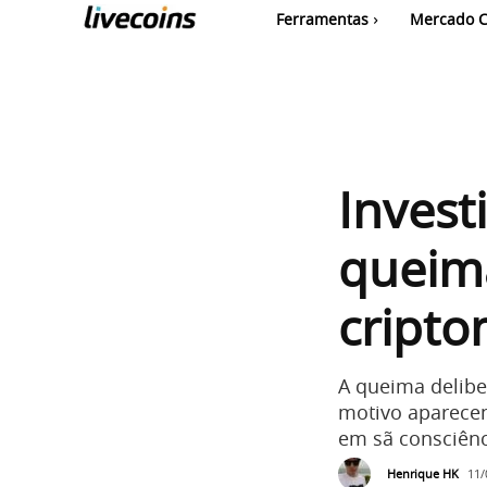
Ferramentas
Mercado C
Invest
queim
cript
A queima delib
motivo aparecen
em sã consciênci
Henrique HK
11/