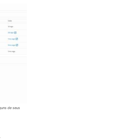
guns de seus
r