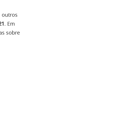
 outros
21
. Em
tas sobre