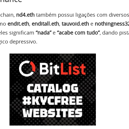
chain,
nd4.eth
também possui ligações com diversos
omo
endit.eth
,
enditall.eth
,
tauvoid.eth
e
nothingness3
eles significam
“nada”
e
“acabe com tudo”
, dando pis
ico depressivo.