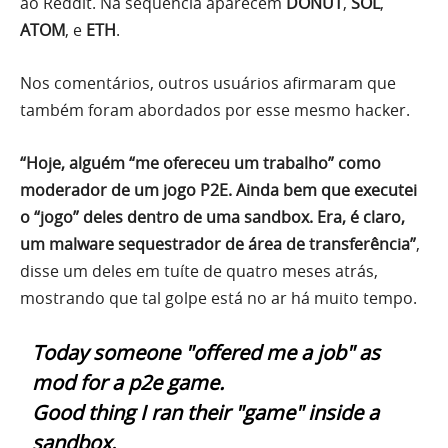
ao Reddit. Na sequência aparecem
DONUT
,
SOL
,
ATOM
, e
ETH
.
Nos comentários, outros usuários afirmaram que
também foram abordados por esse mesmo hacker.
“Hoje, alguém “me ofereceu um trabalho” como
moderador de um jogo P2E. Ainda bem que executei
o “jogo” deles dentro de uma sandbox. Era, é claro,
um malware sequestrador de área de transferência”
,
disse um deles em tuíte de quatro meses atrás,
mostrando que tal golpe está no ar há muito tempo.
Today someone "offered me a job" as
mod for a p2e game.
Good thing I ran their "game" inside a
sandbox.