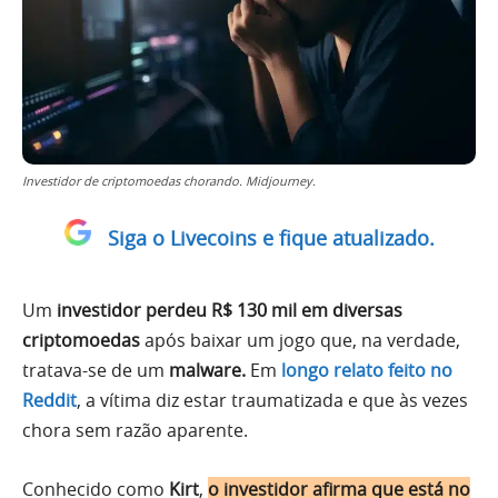
Investidor de criptomoedas chorando. Midjourney.
Siga o Livecoins e fique atualizado.
Um
investidor perdeu R$ 130 mil em diversas
criptomoedas
após baixar um jogo que, na verdade,
tratava-se de um
malware.
Em
longo relato feito no
Reddit
, a vítima diz estar traumatizada e que às vezes
chora sem razão aparente.
Conhecido como
Kirt
,
o investidor afirma que está no