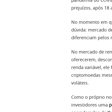
prejuízos, após 18 
No momento em que
dúvida: mercado de
diferenciam pelos r
No mercado de rend
oferecerem, descon
renda variável, el
criptomoedas mesm
voláteis.
Como o próprio nom
investidores uma
p