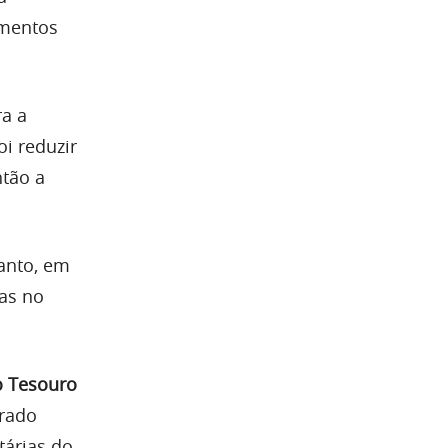
imentos
ra a
i reduzir
ntão a
tanto, em
as no
o Tesouro
erado
tárias do