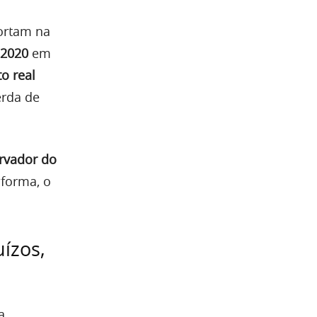
ortam na
 2020
em
o real
erda de
rvador do
 forma, o
uízos,
a