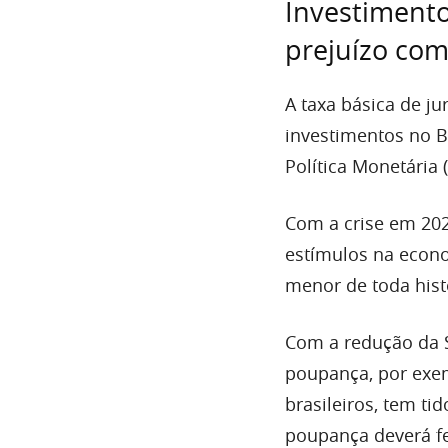
Investimento
prejuízo com
A taxa básica de j
investimentos no Br
Política Monetária 
Com a crise em 2020
estímulos na econo
menor de toda histó
Com a redução da S
poupança, por exe
brasileiros, tem ti
poupança deverá fe