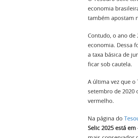
economia brasileir
também apostam no 
Contudo, o ano de 
economia. Dessa fo
a taxa básica de ju
ficar sob cautela.
A última vez que o 
setembro de 2020 o
vermelho.
Na página do
Tesou
Selic 2025 está em
mais conservador do