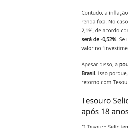
Contudo, a inflaçã
renda fixa. No cas
2,1%, de acordo c
será de -0,52%
. Se
valor no “investime
Apesar disso, a
pou
Brasil
. Isso porque
retorno com Tesour
Tesouro Selic
após 18 ano
O Tesouro Selic te