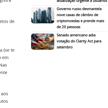
atualização urgente a usuários
Governo russo desmantela
nove casas de câmbio de
etos de
criptomoedas e prende mais
de 20 pessoas
Senado americano adia
votação do Clarity Act para
setembro
 (se te
so em
 Nas
ente
 aos
utos