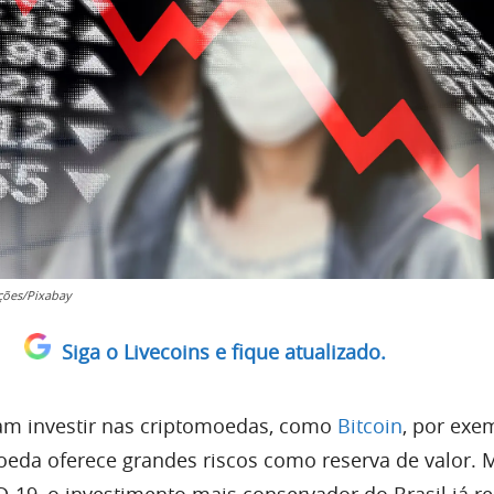
ções/Pixabay
Siga o Livecoins e fique atualizado.
am investir nas criptomoedas, como
Bitcoin
, por exe
eda oferece grandes riscos como reserva de valor. 
19, o investimento mais conservador do Brasil já re