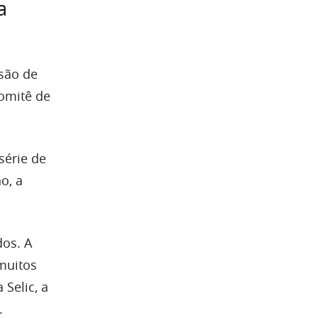
a
são de
Comitê de
série de
o, a
dos. A
muitos
 Selic, a
.