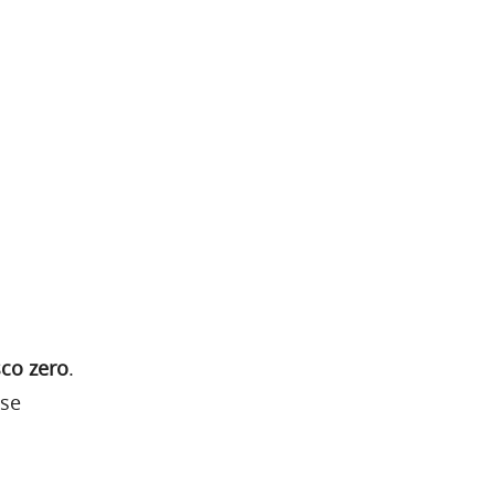
sco zero
.
sse