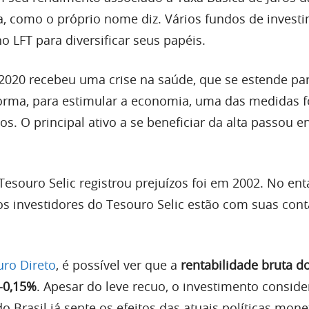
a, como o próprio nome diz. Vários fundos de invest
LFT para diversificar seus papéis.
2020 recebeu uma crise na saúde, que se estende pa
rma, para estimular a economia, uma das medidas fo
ros. O principal ativo a se beneficiar da alta passou e
Tesouro Selic registrou prejuízos foi em 2002. No en
s investidores do Tesouro Selic estão com suas cont
ro Direto
, é possível ver que a
rentabilidade bruta d
 -0,15%
. Apesar do leve recuo, o investimento consid
 Brasil já sente os efeitos das atuais políticas mone