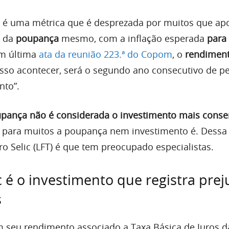
o é uma métrica que é desprezada por muitos que ap
o da
poupança
mesmo, com a inflação esperada
para
om última
ata da reunião 223.ª do Copom
, o
rendiment
 isso acontecer, será o segundo ano consecutivo de p
nto”.
pança não é considerada o investimento mais conse
, para muitos a poupança nem investimento é. Dessa
o Selic (LFT) é que tem preocupado especialistas.
 é o investimento que registra prej
s
m seu rendimento associado a Taxa Básica de Juros d